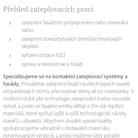
Přehled zateplovacích prací
zateplení fasádním polystyrenem nebo minerální
vatou
zateplení domů/bytových domů/průmyslových
objektů
vyřízení dotace NZÚ
opravy a rekonstrukce fasád
Specializujeme se na kontaktní zateplovací systémy a
fasády.
Provádíme zateplení fasád na všech typech staveb
od panelových domů, přes bytové domy až po novostavby. V
moderní době jde technologie zateplování budov neustále
vpřed, a proto se fasádní omítky dělají z čím dál lepších
materiálů, které splňují vyšší a vyšší technologické nároky
stavařů i uživatelů. Abychom dosáhli vysoké kvality,
spolupracujeme výhradně s dodavateli materiálu
renomovaných výrobců, a proto můžeme vždy poradit