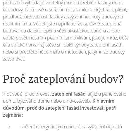
podstatná výhoda je viditelný moderní vzhled fasády domu
či budovy. Nemluvě o snížení rizika vzniku vlhkých zdí, plísní,
prodloužení životnosti fasády a zvýšení hodnoty budovy na
realitním trhu. Věděli jste například, že správně zateplená
budova má daleko lepší a větší akustickou bariéru a lépe
odolá povětrnostním podmínkám a vlivům, jako je mráz, déšť
či tropická horka? Zjistěte si i další výhody zateplení fasád,
nebo si přečtěte něco málo o metodách, jakými lze budovy
zateplovat.
Proč zateplování budov?
7 důvodů, proč provést
zateplení fasád
, ať již u panelového
domu, bytového domu nebo u novostaveb.
K hlavním
důvodům, proč do zateplení fasád investovat, patří
zejména:
snížení energetických nároků na vytápění objektů