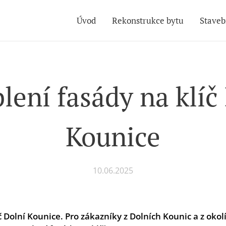
Úvod
Rekonstrukce bytu
Staveb
lení fasády na klíč
Kounice
10.06.2025
č Dolní Kounice
.
Pro zákazníky z Dolních Kounic a z okol