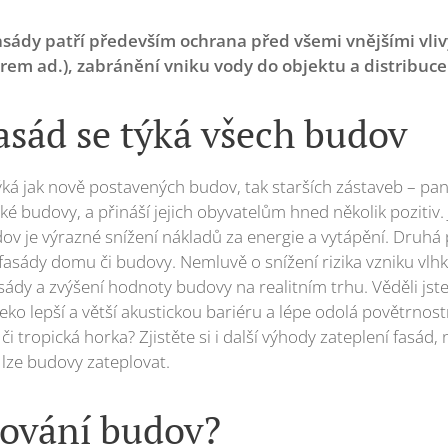
sády patří především ochrana před všemi vnějšími vlivy
em ad.), zabránění vniku vody do objektu a distribuce 
asád se týká všech budov
ýká jak nově postavených budov, tak starších zástaveb – pan
cké budovy, a přináší jejich obyvatelům hned několik pozitiv. 
dov je výrazné snížení nákladů za energie a vytápění. Druhá
fasády domu či budovy. Nemluvě o snížení rizika vzniku vlhkýc
sády a zvýšení hodnoty budovy na realitním trhu. Věděli jst
ko lepší a větší akustickou bariéru a lépe odolá povětrn
 či tropická horka? Zjistěte si i další výhody zateplení fasád
lze budovy zateplovat.
lování budov?