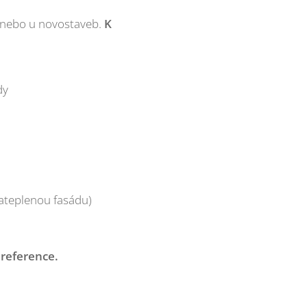
 nebo u novostaveb.
K
dy
zateplenou fasádu)
 reference.