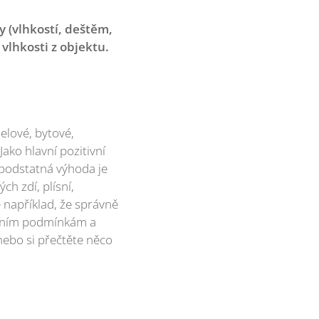
 (vlhkostí, deštěm,
vlhkosti z objektu.
elové, bytové,
Jako hlavní pozitivní
 podstatná výhoda je
h zdí, plísní,
e například, že správně
ostním podmínkám a
, nebo si přečtěte něco