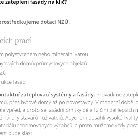
te zateplení fasády na klíč?
prostředkujeme
dotaci NZÚ.
cích prací
ím polystyrenem nebo minerální vatou
bytových domů/průmyslových objektů
NZÚ
rukce fasád
ontaktní zateplovací systémy a fasády.
Provádíme zateple
mů, přes bytové domy až po novostavby. V moderní době jd
e vpřed, a proto se fasádní omítky dělají z čím dál lepších m
ké nároky stavařů i uživatelů. Abychom dosáhli vysoké kvali
ateriálu renomovaných výrobců, a proto můžeme vždy porad
ient bude klást.