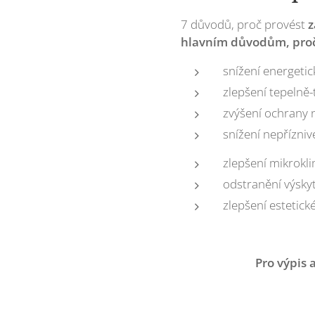
7 důvodů, proč provést
z
hlavním důvodům, proč 
snížení energeti
zlepšení tepelně-
zvýšení ochrany 
snížení nepřízniv
zlepšení mikrokl
odstranění výsky
zlepšení estetic
Pro výpis 