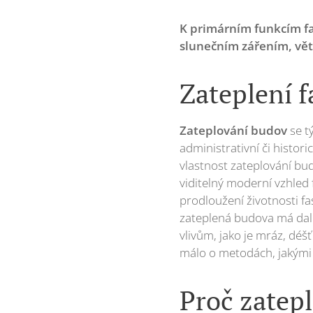
K primárním funkcím fa
slunečním zářením, větr
Zateplení f
Zateplování budov
se t
administrativní či histori
vlastnost zateplování bu
viditelný moderní vzhled 
prodloužení životnosti fa
zateplená budova má dale
vlivům, jako je mráz, déšť
málo o metodách, jakými 
Proč zatep