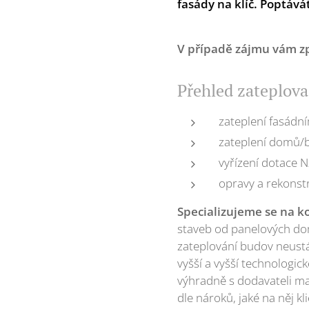
fasády na klíč. Poptává
V případě zájmu vám
z
Přehled zateplova
zateplení fasádn
zateplení domů/
vyřízení dotace 
opravy a rekonst
Specializujeme se na k
staveb od panelových do
zateplování budov neustál
vyšší a vyšší technologic
výhradně s dodavateli m
dle nároků, jaké na něj kl