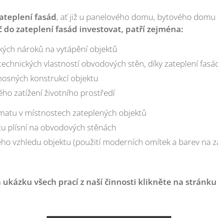
ateplení fasád
, ať již u panelového domu, bytového domu
do zateplení fasád investovat, patří zejména:
ckých nároků na vytápění objektů
technických vlastností obvodových stěn, díky zateplení fasá
nosných konstrukcí objektu
ého zatížení životního prostředí
imatu v místnostech zateplených objektů
tu plísní na obvodových stěnách
kého vzhledu objektu (použití moderních omítek a barev na 
a ukázku všech prací z naší činnosti klikněte na stránku