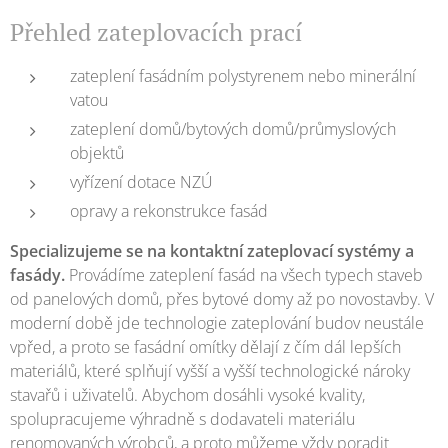
Přehled zateplovacích prací
zateplení fasádním polystyrenem nebo minerální
vatou
zateplení domů/bytových domů/průmyslových
objektů
vyřízení dotace NZÚ
opravy a rekonstrukce fasád
Specializujeme se na kontaktní zateplovací systémy a
fasády.
Provádíme zateplení fasád na všech typech staveb
od panelových domů, přes bytové domy až po novostavby. V
moderní době jde technologie zateplování budov neustále
vpřed, a proto se fasádní omítky dělají z čím dál lepších
materiálů, které splňují vyšší a vyšší technologické nároky
stavařů i uživatelů. Abychom dosáhli vysoké kvality,
spolupracujeme výhradně s dodavateli materiálu
renomovaných výrobců, a proto můžeme vždy poradit