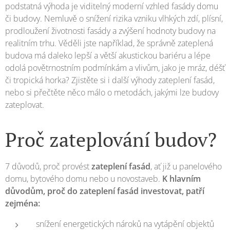
podstatná výhoda je viditelný moderní vzhled fasády domu
či budovy. Nemluvě o snížení rizika vzniku vlhkých zdí, plísní,
prodloužení životnosti fasády a zvýšení hodnoty budovy na
realitním trhu. Věděli jste například, že správně zateplená
budova má daleko lepší a větší akustickou bariéru a lépe
odolá povětrnostním podmínkám a vlivům, jako je mráz, déšť
či tropická horka? Zjistěte si i další výhody zateplení fasád,
nebo si přečtěte něco málo o metodách, jakými lze budovy
zateplovat.
Proč zateplování budov?
7 důvodů, proč provést
zateplení fasád
, ať již u panelového
domu, bytového domu nebo u novostaveb.
K hlavním
důvodům, proč do zateplení fasád investovat, patří
zejména:
snížení energetických nároků na vytápění objektů