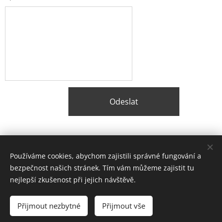
Odeslat
Share
Používáme cookies, abychom zajistili správné fungování a
bezpečnost našich stránek. Tím vám můžeme zajistit tu
nejlepší zkušenost při jejich návštěvě.
© 2026 Balstavo, s.r.o.
Přijmout nezbytné
Přijmout vše
Lokality
Cookies