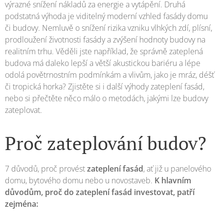
výrazné snížení nákladů za energie a vytápění. Druhá
podstatná výhoda je viditelný moderní vzhled fasády domu
či budovy. Nemluvě o snížení rizika vzniku vlhkých zdí, plísní,
prodloužení životnosti fasády a zvýšení hodnoty budovy na
realitním trhu. Věděli jste například, že správně zateplená
budova má daleko lepší a větší akustickou bariéru a lépe
odolá povětrnostním podmínkám a vlivům, jako je mráz, déšť
či tropická horka? Zjistěte si i další výhody zateplení fasád,
nebo si přečtěte něco málo o metodách, jakými lze budovy
zateplovat.
Proč zateplování budov?
7 důvodů, proč provést
zateplení fasád
, ať již u panelového
domu, bytového domu nebo u novostaveb.
K hlavním
důvodům, proč do zateplení fasád investovat, patří
zejména: