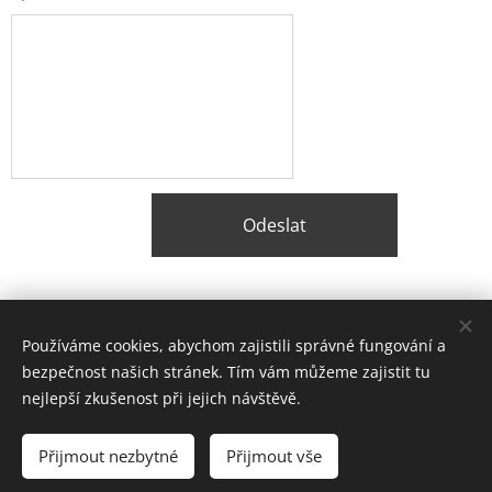
Odeslat
Share
Používáme cookies, abychom zajistili správné fungování a
bezpečnost našich stránek. Tím vám můžeme zajistit tu
nejlepší zkušenost při jejich návštěvě.
© 2026 Balstavo, s.r.o.
Přijmout nezbytné
Přijmout vše
Lokality
Cookies