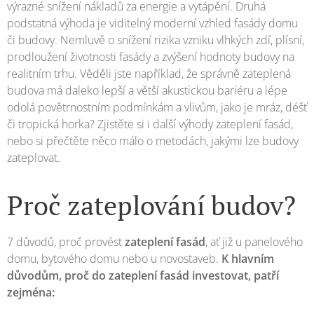
výrazné snížení nákladů za energie a vytápění. Druhá
podstatná výhoda je viditelný moderní vzhled fasády domu
či budovy. Nemluvě o snížení rizika vzniku vlhkých zdí, plísní,
prodloužení životnosti fasády a zvýšení hodnoty budovy na
realitním trhu. Věděli jste například, že správně zateplená
budova má daleko lepší a větší akustickou bariéru a lépe
odolá povětrnostním podmínkám a vlivům, jako je mráz, déšť
či tropická horka? Zjistěte si i další výhody zateplení fasád,
nebo si přečtěte něco málo o metodách, jakými lze budovy
zateplovat.
Proč zateplování budov?
7 důvodů, proč provést
zateplení fasád
, ať již u panelového
domu, bytového domu nebo u novostaveb.
K hlavním
důvodům, proč do zateplení fasád investovat, patří
zejména: