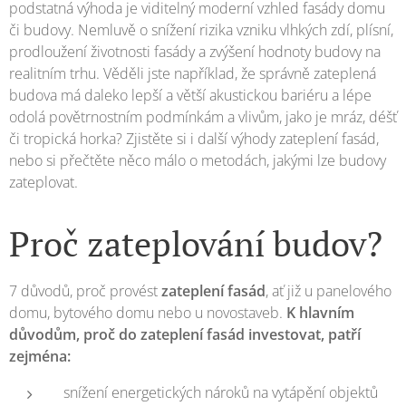
podstatná výhoda je viditelný moderní vzhled fasády domu
či budovy. Nemluvě o snížení rizika vzniku vlhkých zdí, plísní,
prodloužení životnosti fasády a zvýšení hodnoty budovy na
realitním trhu. Věděli jste například, že správně zateplená
budova má daleko lepší a větší akustickou bariéru a lépe
odolá povětrnostním podmínkám a vlivům, jako je mráz, déšť
či tropická horka? Zjistěte si i další výhody zateplení fasád,
nebo si přečtěte něco málo o metodách, jakými lze budovy
zateplovat.
Proč zateplování budov?
7 důvodů, proč provést
zateplení fasád
, ať již u panelového
domu, bytového domu nebo u novostaveb.
K hlavním
důvodům, proč do zateplení fasád investovat, patří
zejména:
snížení energetických nároků na vytápění objektů