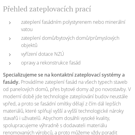
Přehled zateplovacích prací
zateplení fasádním polystyrenem nebo minerální
vatou
zateplení domů/bytových domů/průmyslových
objektů
vyřízení dotace NZÚ
opravy a rekonstrukce fasád
Specializujeme se na kontaktní zateplovací systémy a
fasády.
Provádíme zateplení fasád na všech typech staveb
od panelových domů, přes bytové domy až po novostavby. V
moderní době jde technologie zateplování budov neustále
vpřed, a proto se fasádní omítky dělají z čím dál lepších
materiálů, které splňují vyšší a vyšší technologické nároky
stavařů i uživatelů. Abychom dosáhli vysoké kvality,
spolupracujeme výhradně s dodavateli materiálu
renomovaných výrobců, a proto můžeme vždy poradit