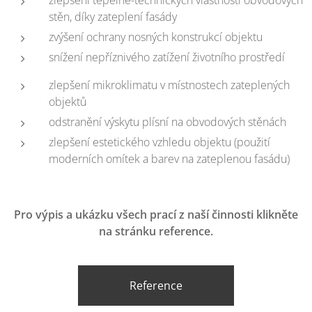
zlepšení tepelně-technických vlastností obvodových
stěn, díky zateplení fasády
zvýšení ochrany nosných konstrukcí objektu
snížení nepříznivého zatížení životního prostředí
zlepšení mikroklimatu v místnostech zateplených
objektů
odstranění výskytu plísní na obvodových stěnách
zlepšení estetického vzhledu objektu (použití
moderních omítek a barev na zateplenou fasádu)
Pro výpis a ukázku všech prací z naší činnosti klikněte
na stránku reference.
Reference