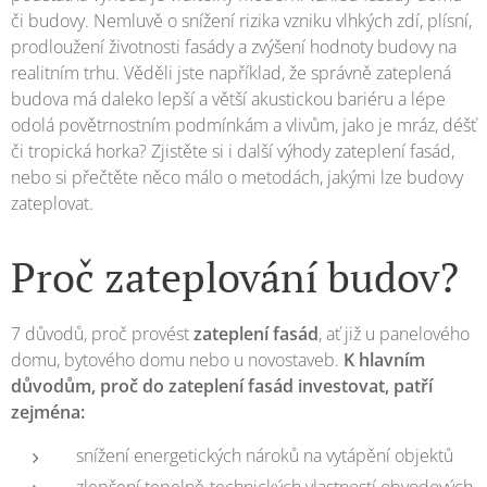
či budovy. Nemluvě o snížení rizika vzniku vlhkých zdí, plísní,
prodloužení životnosti fasády a zvýšení hodnoty budovy na
realitním trhu. Věděli jste například, že správně zateplená
budova má daleko lepší a větší akustickou bariéru a lépe
odolá povětrnostním podmínkám a vlivům, jako je mráz, déšť
či tropická horka? Zjistěte si i další výhody zateplení fasád,
nebo si přečtěte něco málo o metodách, jakými lze budovy
zateplovat.
Proč zateplování budov?
7 důvodů, proč provést
zateplení fasád
, ať již u panelového
domu, bytového domu nebo u novostaveb.
K hlavním
důvodům, proč do zateplení fasád investovat, patří
zejména:
snížení energetických nároků na vytápění objektů