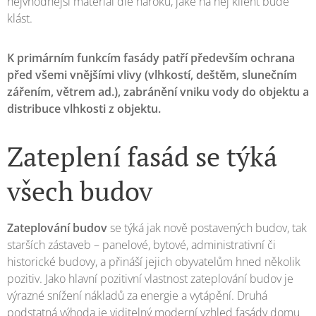
nejvhodnější materiál dle nároků, jaké na něj klient bude
klást.
K primárním funkcím fasády patří především ochrana
před všemi vnějšími vlivy (vlhkostí, deštěm, slunečním
zářením, větrem ad.), zabránění vniku vody do objektu a
distribuce vlhkosti z objektu.
Zateplení fasád se týká
všech budov
Zateplování budov
se týká jak nově postavených budov, tak
starších zástaveb – panelové, bytové, administrativní či
historické budovy, a přináší jejich obyvatelům hned několik
pozitiv. Jako hlavní pozitivní vlastnost zateplování budov je
výrazné snížení nákladů za energie a vytápění. Druhá
podstatná výhoda je viditelný moderní vzhled fasády domu