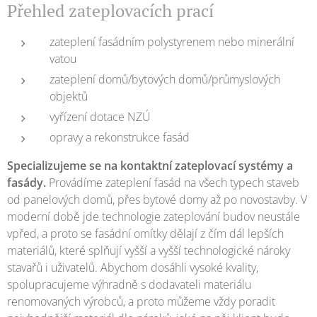
Přehled zateplovacích prací
zateplení fasádním polystyrenem nebo minerální
vatou
zateplení domů/bytových domů/průmyslových
objektů
vyřízení dotace NZÚ
opravy a rekonstrukce fasád
Specializujeme se na kontaktní zateplovací systémy a
fasády.
Provádíme zateplení fasád na všech typech staveb
od panelových domů, přes bytové domy až po novostavby. V
moderní době jde technologie zateplování budov neustále
vpřed, a proto se fasádní omítky dělají z čím dál lepších
materiálů, které splňují vyšší a vyšší technologické nároky
stavařů i uživatelů. Abychom dosáhli vysoké kvality,
spolupracujeme výhradně s dodavateli materiálu
renomovaných výrobců, a proto můžeme vždy poradit