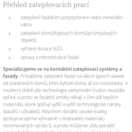
Přehled zateplovacích prací
zateplení fasádním polystyrenem nebo minerální
vatou
zateplení domů/bytových domů/průmyslových
objektů
vyřízení dotace NZÚ
opravy a rekonstrukce fasád
Specializujeme se na kontaktní zateplovací systémy a
fasády.
Provádíme zateplení fasád na všech typech staveb
od panelových domů, přes bytové domy až po novostavby. V
moderní době jde technologie zateplování budov neustále
vpřed, a proto se fasádní omítky dělají z čím dál lepších
materiálů, které splňují vyšší a vyšší technologické nároky
stavařů i uživatelů. Abychom dosáhli vysoké kvality,
spolupracujeme výhradně s dodavateli materiálu
renomovaných výrobců, a proto můžeme vždy poradit