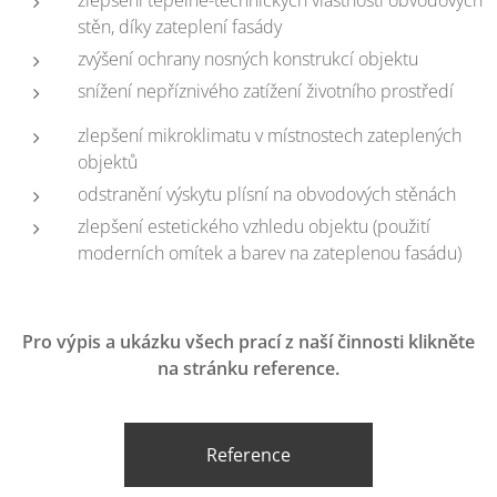
zlepšení tepelně-technických vlastností obvodových
stěn, díky zateplení fasády
zvýšení ochrany nosných konstrukcí objektu
snížení nepříznivého zatížení životního prostředí
zlepšení mikroklimatu v místnostech zateplených
objektů
odstranění výskytu plísní na obvodových stěnách
zlepšení estetického vzhledu objektu (použití
moderních omítek a barev na zateplenou fasádu)
Pro výpis a ukázku všech prací z naší činnosti klikněte
na stránku reference.
Reference