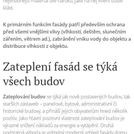
nejvhodnější materiál dle nároků, jaké na něj klient bude
klást.
K primárním funkcím fasády patří především ochrana
před všemi vnějšími vlivy (vlhkostí, deštěm, slunečním
zářením, větrem ad.), zabránění vniku vody do objektu a
distribuce vlhkosti z objektu.
Zateplení fasád se týká
všech budov
Zateplování budov
se týká jak nově postavených budov, tak
starších zástaveb – panelové, bytové, administrativní či
historické budovy, a přináší jejich obyvatelům hned několik
pozitiv. Jako hlavní pozitivní vlastnost zateplování budov je
výrazné snížení nákladů za energie a vytápění. Druhá
podstatná výhoda je viditelný moderní vzhled fasády domu