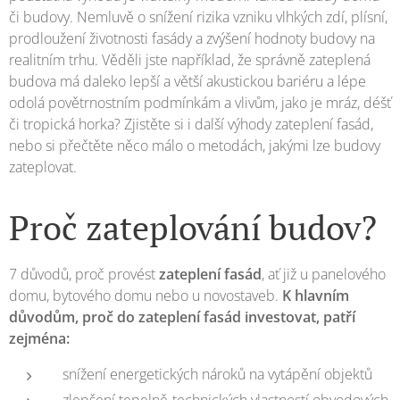
či budovy. Nemluvě o snížení rizika vzniku vlhkých zdí, plísní,
prodloužení životnosti fasády a zvýšení hodnoty budovy na
realitním trhu. Věděli jste například, že správně zateplená
budova má daleko lepší a větší akustickou bariéru a lépe
odolá povětrnostním podmínkám a vlivům, jako je mráz, déšť
či tropická horka? Zjistěte si i další výhody zateplení fasád,
nebo si přečtěte něco málo o metodách, jakými lze budovy
zateplovat.
Proč zateplování budov?
7 důvodů, proč provést
zateplení fasád
, ať již u panelového
domu, bytového domu nebo u novostaveb.
K hlavním
důvodům, proč do zateplení fasád investovat, patří
zejména:
snížení energetických nároků na vytápění objektů