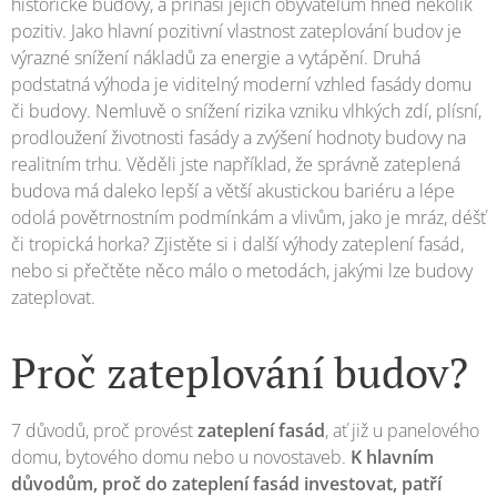
historické budovy, a přináší jejich obyvatelům hned několik
pozitiv. Jako hlavní pozitivní vlastnost zateplování budov je
výrazné snížení nákladů za energie a vytápění. Druhá
podstatná výhoda je viditelný moderní vzhled fasády domu
či budovy. Nemluvě o snížení rizika vzniku vlhkých zdí, plísní,
prodloužení životnosti fasády a zvýšení hodnoty budovy na
realitním trhu. Věděli jste například, že správně zateplená
budova má daleko lepší a větší akustickou bariéru a lépe
odolá povětrnostním podmínkám a vlivům, jako je mráz, déšť
či tropická horka? Zjistěte si i další výhody zateplení fasád,
nebo si přečtěte něco málo o metodách, jakými lze budovy
zateplovat.
Proč zateplování budov?
7 důvodů, proč provést
zateplení fasád
, ať již u panelového
domu, bytového domu nebo u novostaveb.
K hlavním
důvodům, proč do zateplení fasád investovat, patří