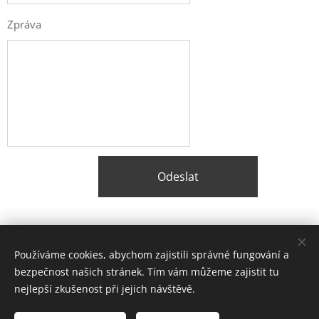
Zpráva
Odeslat
Share
Používáme cookies, abychom zajistili správné fungování a
bezpečnost našich stránek. Tím vám můžeme zajistit tu
nejlepší zkušenost při jejich návštěvě.
© 2026 Balstavo, s.r.o.