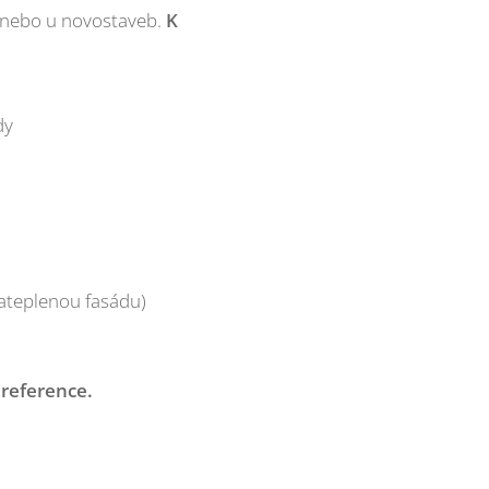
 nebo u novostaveb.
K
dy
zateplenou fasádu)
 reference.