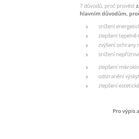
7 důvodů, proč provést
z
hlavním důvodům, proč 
snížení energeti
zlepšení tepelně-
zvýšení ochrany 
snížení nepřízniv
zlepšení mikrokl
odstranění výsky
zlepšení estetic
Pro výpis 