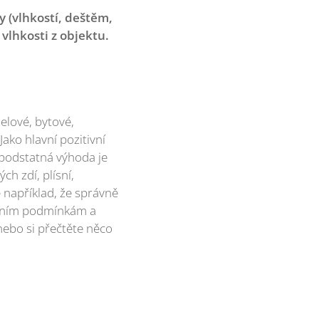
 (vlhkostí, deštěm,
vlhkosti z objektu.
elové, bytové,
Jako hlavní pozitivní
 podstatná výhoda je
h zdí, plísní,
e například, že správně
ostním podmínkám a
, nebo si přečtěte něco