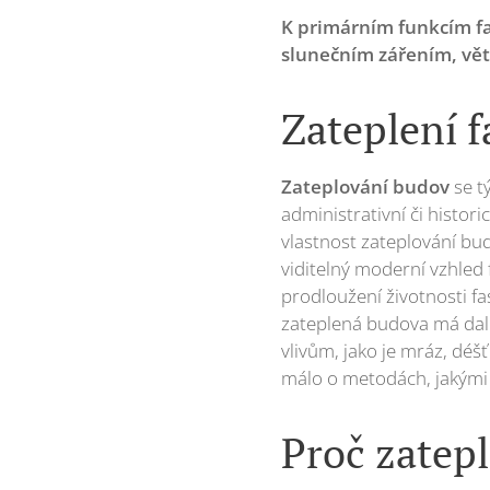
K primárním funkcím fa
slunečním zářením, větr
Zateplení f
Zateplování budov
se t
administrativní či histori
vlastnost zateplování bu
viditelný moderní vzhled 
prodloužení životnosti fa
zateplená budova má dale
vlivům, jako je mráz, déšť
málo o metodách, jakými 
Proč zatep