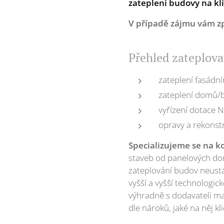
zateplení budovy na klí
V případě zájmu vám z
Přehled zateplova
zateplení fasádn
zateplení domů/
vyřízení dotace 
opravy a rekonst
Specializujeme se na k
staveb od panelových do
zateplování budov neustál
vyšší a vyšší technologic
výhradně s dodavateli m
dle nároků, jaké na něj kl