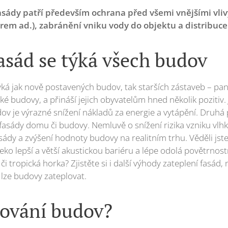
sády patří především ochrana před všemi vnějšími vlivy
em ad.), zabránění vniku vody do objektu a distribuce 
asád se týká všech budov
ýká jak nově postavených budov, tak starších zástaveb – pan
cké budovy, a přináší jejich obyvatelům hned několik pozitiv. 
dov je výrazné snížení nákladů za energie a vytápění. Druhá
fasády domu či budovy. Nemluvě o snížení rizika vzniku vlhkýc
sády a zvýšení hodnoty budovy na realitním trhu. Věděli jst
ko lepší a větší akustickou bariéru a lépe odolá povětrn
 či tropická horka? Zjistěte si i další výhody zateplení fasád
lze budovy zateplovat.
lování budov?