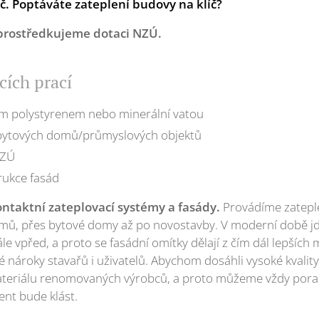
č. Poptáváte zateplení budovy na klíč?
prostředkujeme dotaci NZÚ.
cích prací
ím polystyrenem nebo minerální vatou
bytových domů/průmyslových objektů
NZÚ
rukce fasád
ontaktní zateplovací systémy a fasády.
Provádíme zateple
mů, přes bytové domy až po novostavby. V moderní době jd
e vpřed, a proto se fasádní omítky dělají z čím dál lepších m
ké nároky stavařů i uživatelů. Abychom dosáhli vysoké kvali
ateriálu renomovaných výrobců, a proto můžeme vždy porad
ient bude klást.