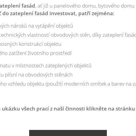
ateplení fasád
, ať již u panelového domu, bytového domu
do zateplení fasád investovat, patří zejména:
ckých nároků na vytápění objektů
technických vlastností obvodových stěn, díky zateplení fasá
nosných konstrukcí objektu
ého zatížení životního prostředí
imatu v místnostech zateplených objektů
tu plísní na obvodových stěnách
kého vzhledu objektu (použití moderních omítek a barev na 
a ukázku všech prací z naší činnosti klikněte na stránku