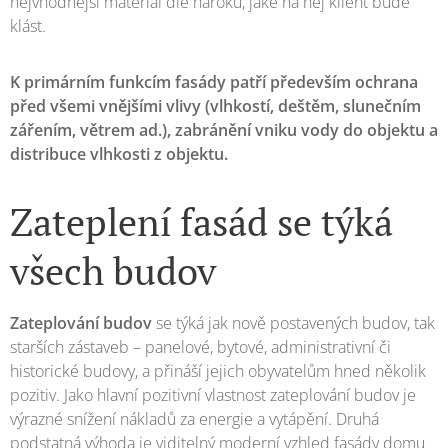
nejvhodnější materiál dle nároků, jaké na něj klient bude
klást.
K primárním funkcím fasády patří především ochrana
před všemi vnějšími vlivy (vlhkostí, deštěm, slunečním
zářením, větrem ad.), zabránění vniku vody do objektu a
distribuce vlhkosti z objektu.
Zateplení fasád se týká
všech budov
Zateplování budov
se týká jak nově postavených budov, tak
starších zástaveb – panelové, bytové, administrativní či
historické budovy, a přináší jejich obyvatelům hned několik
pozitiv. Jako hlavní pozitivní vlastnost zateplování budov je
výrazné snížení nákladů za energie a vytápění. Druhá
podstatná výhoda je viditelný moderní vzhled fasády domu