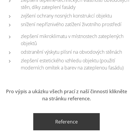
zlepšení tepelně-technických vlastností obvodových
stěn, díky zateplení fasády
zvýšení ochrany nosných konstrukcí objektu
snížení nepříznivého zatížení životního prostředí
zlepšení mikroklimatu v místnostech zateplených
objektů
odstranění výskytu plísní na obvodových stěnách
zlepšení estetického vzhledu objektu (použití
moderních omítek a barev na zateplenou fasádu)
Pro výpis a ukázku všech prací z naší činnosti klikněte
na stránku reference.
Reference