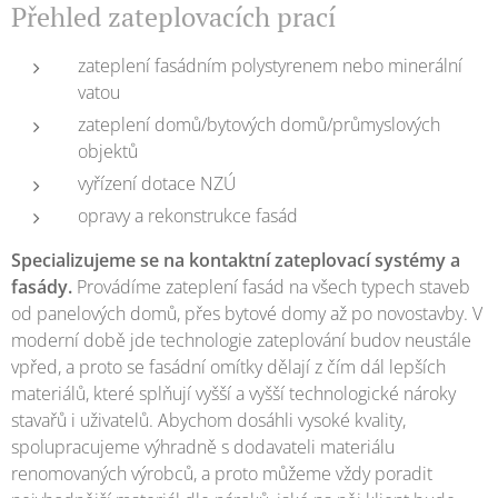
Přehled zateplovacích prací
zateplení fasádním polystyrenem nebo minerální
vatou
zateplení domů/bytových domů/průmyslových
objektů
vyřízení dotace NZÚ
opravy a rekonstrukce fasád
Specializujeme se na kontaktní zateplovací systémy a
fasády.
Provádíme zateplení fasád na všech typech staveb
od panelových domů, přes bytové domy až po novostavby. V
moderní době jde technologie zateplování budov neustále
vpřed, a proto se fasádní omítky dělají z čím dál lepších
materiálů, které splňují vyšší a vyšší technologické nároky
stavařů i uživatelů. Abychom dosáhli vysoké kvality,
spolupracujeme výhradně s dodavateli materiálu
renomovaných výrobců, a proto můžeme vždy poradit