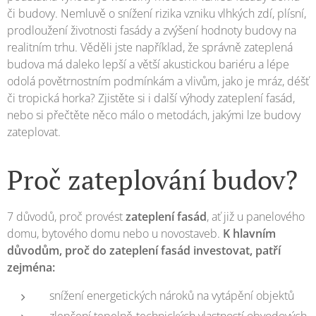
či budovy. Nemluvě o snížení rizika vzniku vlhkých zdí, plísní,
prodloužení životnosti fasády a zvýšení hodnoty budovy na
realitním trhu. Věděli jste například, že správně zateplená
budova má daleko lepší a větší akustickou bariéru a lépe
odolá povětrnostním podmínkám a vlivům, jako je mráz, déšť
či tropická horka? Zjistěte si i další výhody zateplení fasád,
nebo si přečtěte něco málo o metodách, jakými lze budovy
zateplovat.
Proč zateplování budov?
7 důvodů, proč provést
zateplení fasád
, ať již u panelového
domu, bytového domu nebo u novostaveb.
K hlavním
důvodům, proč do zateplení fasád investovat, patří
zejména:
snížení energetických nároků na vytápění objektů