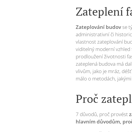
Zateplení f
Zateplování budov
se t
administrativní či histori
vlastnost zateplování bu
viditelný moderní vzhled 
prodloužení životnosti fa
zateplená budova má dale
vlivům, jako je mráz, déšť
málo o metodách, jakými 
Proč zatep
7 důvodů, proč provést
z
hlavním důvodům, proč 