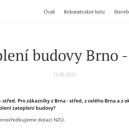
Úvod
Rekonstrukce bytu
Staveb
lení budovy Brno -
12.06.2025
- střed
.
Pro zákazníky z Brna - střed, z celého Brna a z o
plení zateplení budovy?
prostředkujeme dotaci NZÚ.