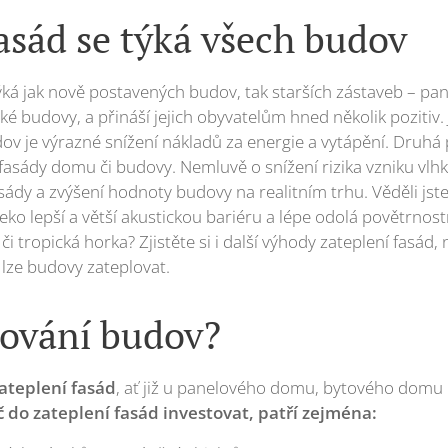
asád se týká všech budov
ýká jak nově postavených budov, tak starších zástaveb – pan
cké budovy, a přináší jejich obyvatelům hned několik pozitiv. 
dov je výrazné snížení nákladů za energie a vytápění. Druhá
fasády domu či budovy. Nemluvě o snížení rizika vzniku vlhkýc
sády a zvýšení hodnoty budovy na realitním trhu. Věděli jst
ko lepší a větší akustickou bariéru a lépe odolá povětrn
 či tropická horka? Zjistěte si i další výhody zateplení fasád
lze budovy zateplovat.
lování budov?
ateplení fasád
, ať již u panelového domu, bytového domu
do zateplení fasád investovat, patří zejména: