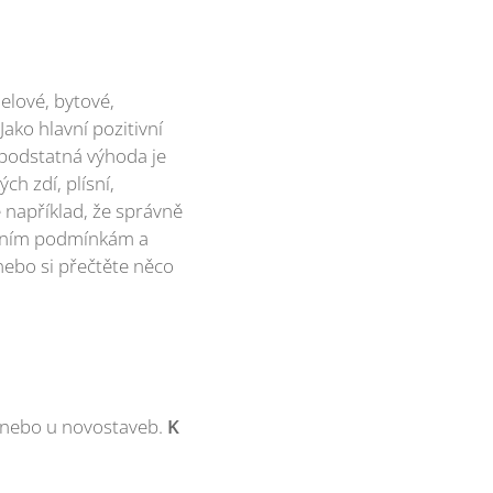
elové, bytové,
Jako hlavní pozitivní
 podstatná výhoda je
h zdí, plísní,
e například, že správně
ostním podmínkám a
, nebo si přečtěte něco
 nebo u novostaveb.
K