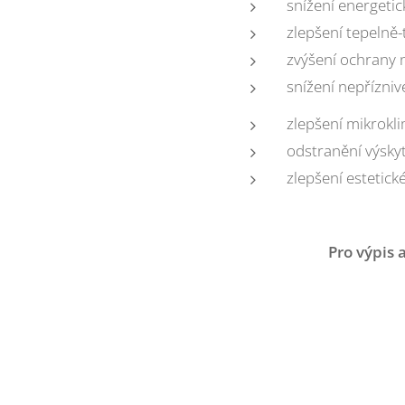
snížení energeti
zlepšení tepelně-
zvýšení ochrany 
snížení nepřízniv
zlepšení mikrokl
odstranění výsky
zlepšení estetic
Pro výpis 