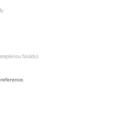
dy
zateplenou fasádu)
 reference.