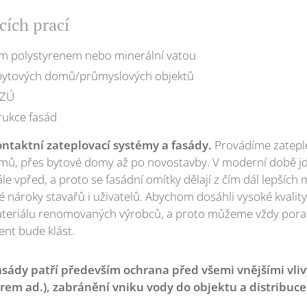
cích prací
ím polystyrenem nebo minerální vatou
bytových domů/průmyslových objektů
NZÚ
rukce fasád
ontaktní zateplovací systémy a fasády.
Provádíme zateple
mů, přes bytové domy až po novostavby. V moderní době jd
e vpřed, a proto se fasádní omítky dělají z čím dál lepších m
ké nároky stavařů i uživatelů. Abychom dosáhli vysoké kvali
ateriálu renomovaných výrobců, a proto můžeme vždy porad
ient bude klást.
sády patří především ochrana před všemi vnějšími vlivy
em ad.), zabránění vniku vody do objektu a distribuce 