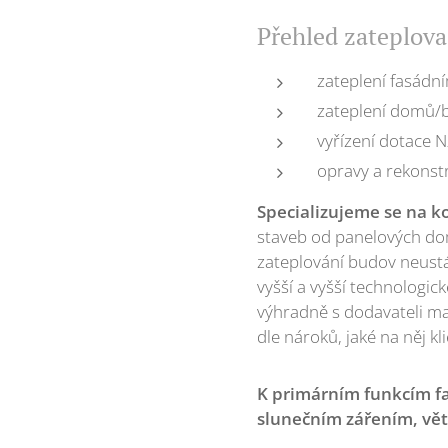
Přehled zateplova
zateplení fasádn
zateplení domů/
vyřízení dotace 
opravy a rekonst
Specializujeme se na k
staveb od panelových do
zateplování budov neustál
vyšší a vyšší technologic
výhradně s dodavateli m
dle nároků, jaké na něj kl
K primárním funkcím fa
slunečním zářením, větr