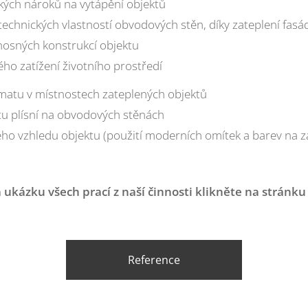
ckých nároků na vytápění objektů
technických vlastností obvodových stěn, díky zateplení fasá
nosných konstrukcí objektu
ého zatížení životního prostředí
imatu v místnostech zateplených objektů
tu plísní na obvodových stěnách
kého vzhledu objektu (použití moderních omítek a barev na 
a ukázku všech prací z naší činnosti klikněte na stránku
Reference