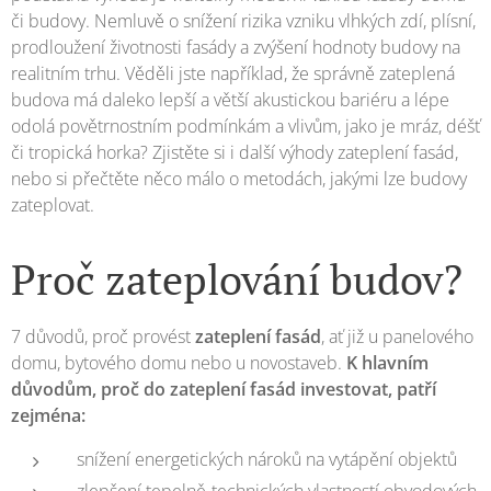
či budovy. Nemluvě o snížení rizika vzniku vlhkých zdí, plísní,
prodloužení životnosti fasády a zvýšení hodnoty budovy na
realitním trhu. Věděli jste například, že správně zateplená
budova má daleko lepší a větší akustickou bariéru a lépe
odolá povětrnostním podmínkám a vlivům, jako je mráz, déšť
či tropická horka? Zjistěte si i další výhody zateplení fasád,
nebo si přečtěte něco málo o metodách, jakými lze budovy
zateplovat.
Proč zateplování budov?
7 důvodů, proč provést
zateplení fasád
, ať již u panelového
domu, bytového domu nebo u novostaveb.
K hlavním
důvodům, proč do zateplení fasád investovat, patří
zejména:
snížení energetických nároků na vytápění objektů