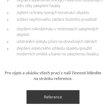
zlepšení tepelně-technických vlastností obvodových
stěn, díky zateplení fasády
zvýšení ochrany nosných konstrukcí objektu
snížení nepříznivého zatížení životního prostředí
zlepšení mikroklimatu v místnostech zateplených
objektů
odstranění výskytu plísní na obvodových stěnách
zlepšení estetického vzhledu objektu (použití
moderních omítek a barev na zateplenou fasádu)
Pro výpis a ukázku všech prací z naší činnosti klikněte
na stránku reference.
Reference