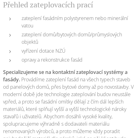
Přehled zateplovacích prací
zateplení fasádním polystyrenem nebo minerální
vatou
zateplení domů/bytových domů/průmyslových
objektů
vyřízení dotace NZÚ
opravy a rekonstrukce fasád
Specializujeme se na kontaktní zateplovací systémy a
fasády.
Provádíme zateplení fasád na všech typech staveb
od panelových domů, přes bytové domy až po novostavby. V
moderní době jde technologie zateplování budov neustále
vpřed, a proto se fasádní omítky dělají z čím dál lepších
materiálů, které splňují vyšší a vyšší technologické nároky
stavařů i uživatelů. Abychom dosáhli vysoké kvality,
spolupracujeme výhradně s dodavateli materiálu
renomovaných výrobců, a proto můžeme vždy poradit