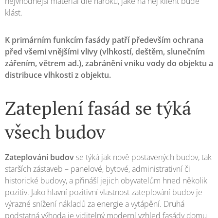
nejvhodnější materiál dle nároků, jaké na něj klient bude
klást.
K primárním funkcím fasády patří především ochrana
před všemi vnějšími vlivy (vlhkostí, deštěm, slunečním
zářením, větrem ad.), zabránění vniku vody do objektu a
distribuce vlhkosti z objektu.
Zateplení fasád se týká
všech budov
Zateplování budov
se týká jak nově postavených budov, tak
starších zástaveb – panelové, bytové, administrativní či
historické budovy, a přináší jejich obyvatelům hned několik
pozitiv. Jako hlavní pozitivní vlastnost zateplování budov je
výrazné snížení nákladů za energie a vytápění. Druhá
podstatná výhoda je viditelný moderní vzhled fasády domu