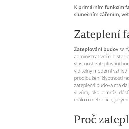
K primárním funkcím fa
slunečním zářením, větr
Zateplení f
Zateplování budov
se t
administrativní či histori
vlastnost zateplování bu
viditelný moderní vzhled 
prodloužení životnosti fa
zateplená budova má dale
vlivům, jako je mráz, déšť
málo o metodách, jakými 
Proč zatep