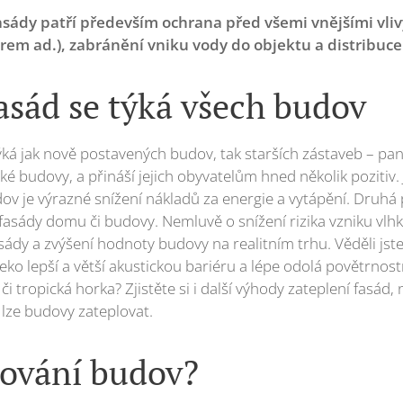
sády patří především ochrana před všemi vnějšími vlivy
em ad.), zabránění vniku vody do objektu a distribuce 
asád se týká všech budov
ýká jak nově postavených budov, tak starších zástaveb – pan
cké budovy, a přináší jejich obyvatelům hned několik pozitiv. 
dov je výrazné snížení nákladů za energie a vytápění. Druhá
fasády domu či budovy. Nemluvě o snížení rizika vzniku vlhkýc
sády a zvýšení hodnoty budovy na realitním trhu. Věděli jst
ko lepší a větší akustickou bariéru a lépe odolá povětrn
 či tropická horka? Zjistěte si i další výhody zateplení fasád
lze budovy zateplovat.
lování budov?