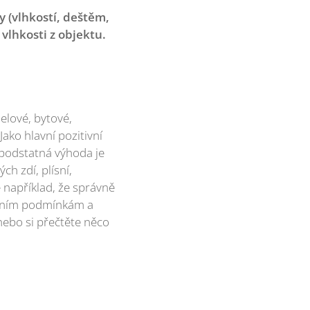
 (vlhkostí, deštěm,
vlhkosti z objektu.
elové, bytové,
Jako hlavní pozitivní
 podstatná výhoda je
h zdí, plísní,
e například, že správně
ostním podmínkám a
, nebo si přečtěte něco