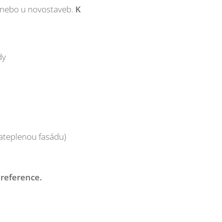
 nebo u novostaveb.
K
dy
zateplenou fasádu)
 reference.