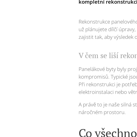
kompletní rekonstrukci
Rekonstrukce panelového 
už plánujete dílčí úpravy
zajistit tak, aby výslede
V čem se liší rek
Panelákové byty byly proj
kompromisů. Typické jsou
Při rekonstrukci je potře
elektroinstalaci nebo vět
A právě to je naše silná 
náročném prostoru.
Co všechno