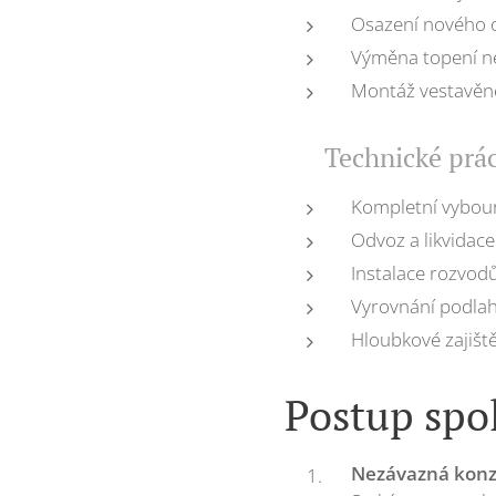
Osazení nového o
Výměna topení n
Montáž vestavěné
🔧 Technické prá
Kompletní vybour
Odvoz a likvidac
Instalace rozvod
Vyrovnání podlah
Hloubkové zajiště
Postup spol
Nezávazná konz