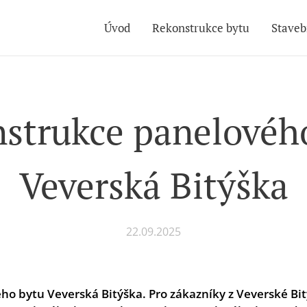
Úvod
Rekonstrukce bytu
Staveb
strukce panelovéh
Veverská Bitýška
22.09.2025
o bytu Veverská Bitýška. Pro zákazníky z Veverské Bitý