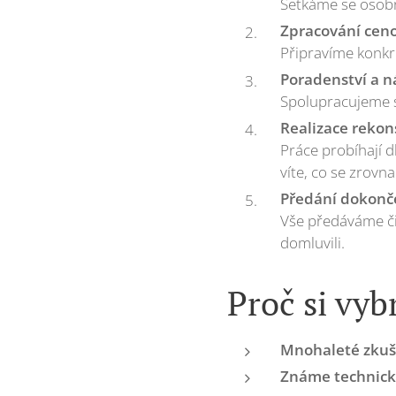
Setkáme se osobn
Zpracování ceno
Připravíme konkr
Poradenství a n
Spolupracujeme s
Realizace rekon
Práce probíhají
víte, co se zrovna
Předání dokonč
Vše předáváme čis
domluvili.
Proč si vyb
Mnohaleté zkuš
Známe technick