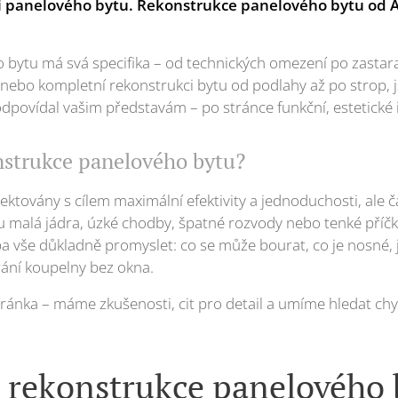
 panelového bytu. Rekonstrukce panelového bytu od A
bytu má svá specifika – od technických omezení po zastaral
, nebo kompletní rekonstrukci bytu od podlahy až po strop, 
k odpovídal vašim představám – po stránce funkční, estetické 
onstrukce panelového bytu?
ektovány s cílem maximální efektivity a jednoduchosti, ale 
 malá jádra, úzké chodby, špatné rozvody nebo tenké příčk
ba vše důkladně promyslet: co se může bourat, co je nosné, j
rání koupelny bez okna.
stránka – máme zkušenosti, cit pro detail a umíme hledat chyt
 rekonstrukce panelového 