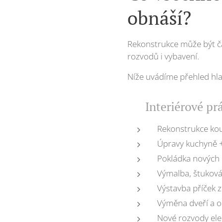
obnáší?
Rekonstrukce může být čá
rozvodů i vybavení.
Níže uvádíme přehled hlav
✅ Interiérové pr
Rekonstrukce ko
Úpravy kuchyně + 
Pokládka nových p
Výmalba, štuková
Výstavba příček 
Výměna dveří a o
Nové rozvody ele