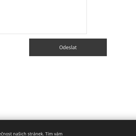
Odeslat
ečnost našich stránek. Tím vám
© 2026 Balstavo, s.r.o.