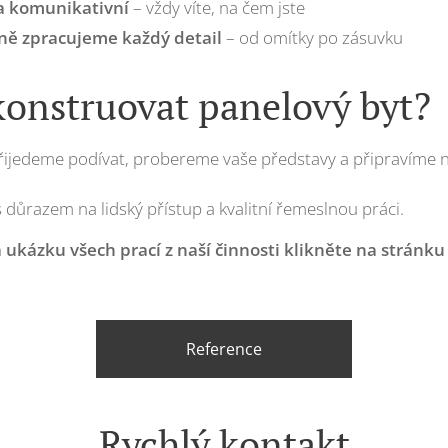
 a komunikativní
– vždy víte, na čem jste
ně zpracujeme každý detail
– od omítky po zásuvku
konstruovat panelový byt?
řijedeme podívat, probereme vaše představy a připravíme 
s důrazem na lidský přístup a kvalitní řemeslnou práci.
a ukázku všech prací z naší činnosti klikněte na stránku
Reference
Rychlý kontakt