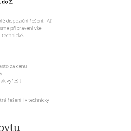
 do Z.
é dispoziční řešení. Ať
jsme připraveni vše
i technické.
často za cenu
y.
ak vyřešit
rá řešení i v technicky
bytu