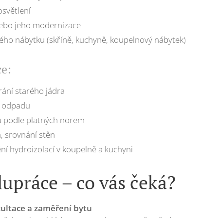
světlení
ebo jeho modernizace
ho nábytku (skříně, kuchyně, koupelnový nábytek)
ce:
ání starého jádra
e odpadu
ů podle platných norem
, srovnání stěn
ní hydroizolací v koupelně a kuchyni
upráce – co vás čeká?
ultace a zaměření bytu