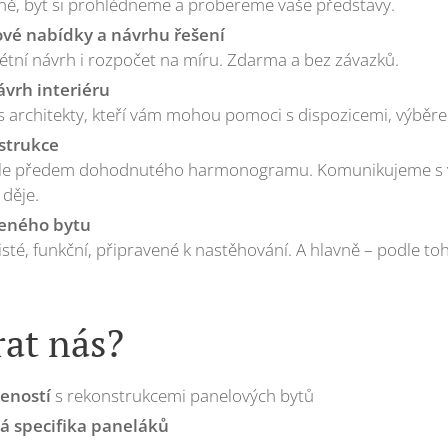
ě, byt si prohlédneme a probereme vaše představy.
vé nabídky a návrhu řešení
étní návrh i rozpočet na míru. Zdarma a bez závazků.
ávrh interiéru
 architekty, kteří vám mohou pomoci s dispozicemi, výběre
strukce
 dle předem dohodnutého harmonogramu. Komunikujeme s 
 děje.
eného bytu
té, funkční, připravené k nastěhování. A hlavně – podle toh
rat nás?
eností
s rekonstrukcemi panelových bytů
á specifika paneláků