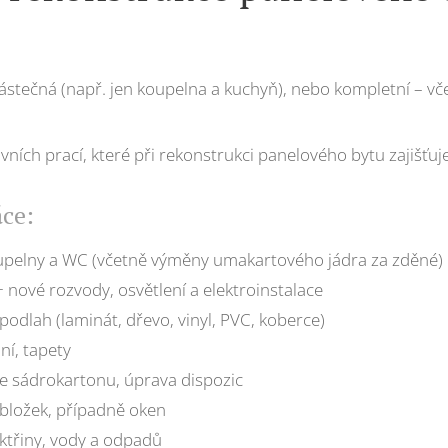
stečná (např. jen koupelna a kuchyň), nebo kompletní – vče
ních prací, které při rekonstrukci panelového bytu zajišťu
áce:
upelny a WC (včetně výměny umakartového jádra za zděné)
nové rozvody, osvětlení a elektroinstalace
odlah (laminát, dřevo, vinyl, PVC, koberce)
ní, tapety
ze sádrokartonu, úprava dispozic
bložek, případně oken
ktřiny, vody a odpadů