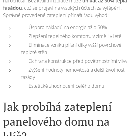
náročností. Bez kvalitní izolace může
unikat až 30% tepla
fasádou
, což se projeví na vysokých účtech za vytápění.
Správně provedené zateplení přináší řadu výhod:
🏠 Úspora nákladů na energie až o 50%
🏠 Zlepšení tepelného komfortu v zimě i v létě
🏠 Eliminace vzniku plísní díky vyšší povrchové
teplotě stěn
🏠 Ochrana konstrukce před povětrnostními vlivy
🏠 Zvýšení hodnoty nemovitosti a delší životnost
fasády
🏠 Estetické zhodnocení celého domu
Jak probíhá zateplení
panelového domu na