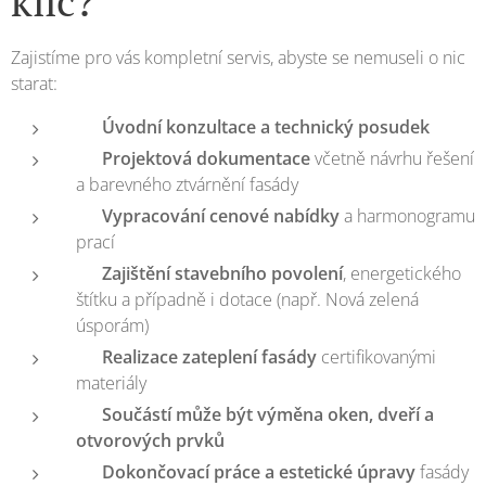
klíč?
Zajistíme pro vás kompletní servis, abyste se nemuseli o nic
starat:
📋
Úvodní konzultace a technický posudek
📐
Projektová dokumentace
včetně návrhu řešení
a barevného ztvárnění fasády
💰
Vypracování cenové nabídky
a harmonogramu
prací
🏢
Zajištění stavebního povolení
, energetického
štítku a případně i dotace (např. Nová zelená
úsporám)
🧱
Realizace zateplení fasády
certifikovanými
materiály
🔧
Součástí může být výměna oken, dveří a
otvorových prvků
🎨
Dokončovací práce a estetické úpravy
fasády