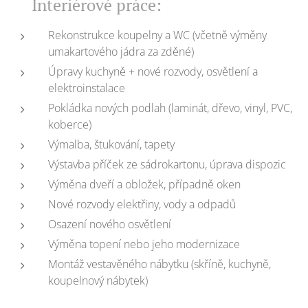
✅ Interiérové práce:
Rekonstrukce koupelny a WC (včetně výměny
umakartového jádra za zděné)
Úpravy kuchyně + nové rozvody, osvětlení a
elektroinstalace
Pokládka nových podlah (laminát, dřevo, vinyl, PVC,
koberce)
Výmalba, štukování, tapety
Výstavba příček ze sádrokartonu, úprava dispozic
Výměna dveří a obložek, případně oken
Nové rozvody elektřiny, vody a odpadů
Osazení nového osvětlení
Výměna topení nebo jeho modernizace
Montáž vestavěného nábytku (skříně, kuchyně,
koupelnový nábytek)