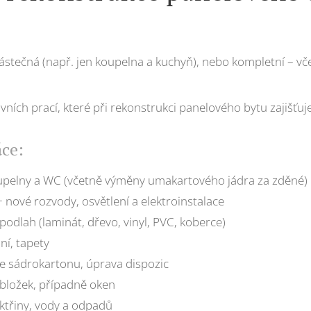
stečná (např. jen koupelna a kuchyň), nebo kompletní – vče
ních prací, které při rekonstrukci panelového bytu zajišťu
áce:
upelny a WC (včetně výměny umakartového jádra za zděné)
nové rozvody, osvětlení a elektroinstalace
odlah (laminát, dřevo, vinyl, PVC, koberce)
ní, tapety
ze sádrokartonu, úprava dispozic
bložek, případně oken
ktřiny, vody a odpadů