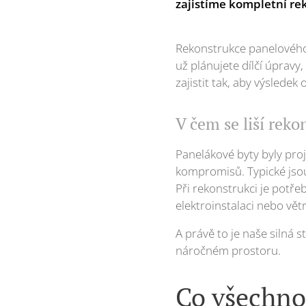
zajistíme kompletní re
Rekonstrukce panelového 
už plánujete dílčí úpravy
zajistit tak, aby výslede
V čem se liší rek
Panelákové byty byly proj
kompromisů. Typické jsou
Při rekonstrukci je potře
elektroinstalaci nebo vět
A právě to je naše silná 
náročném prostoru.
Co všechno