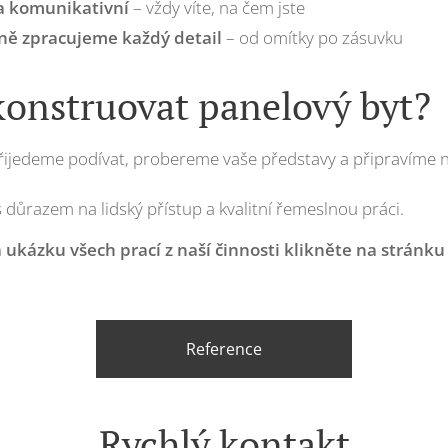
 a komunikativní
– vždy víte, na čem jste
ně zpracujeme každý detail
– od omítky po zásuvku
konstruovat panelový byt?
řijedeme podívat, probereme vaše představy a připravíme 
s důrazem na lidský přístup a kvalitní řemeslnou práci.
a ukázku všech prací z naší činnosti klikněte na stránku
Reference
Rychlý kontakt