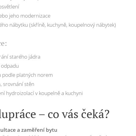
světlení
ebo jeho modernizace
ho nábytku (skříně, kuchyně, koupelnový nábytek)
ce:
ání starého jádra
e odpadu
ů podle platných norem
, srovnání stěn
ní hydroizolací v koupelně a kuchyni
upráce – co vás čeká?
ultace a zaměření bytu