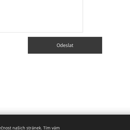
Odeslat
ečnost našich stránek. Tím vám
© 2026 Balstavo, s.r.o.