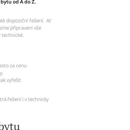
bytu od A do Z.
é dispoziční řešení. Ať
jsme připraveni vše
i technické.
často za cenu
y.
ak vyřešit
rá řešení i v technicky
bytu