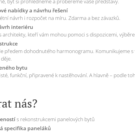
ě, byt si prohlédneme a probereme vaše představy.
vé nabídky a návrhu řešení
étní návrh i rozpočet na míru. Zdarma a bez závazků.
ávrh interiéru
 architekty, kteří vám mohou pomoci s dispozicemi, výběre
strukce
 dle předem dohodnutého harmonogramu. Komunikujeme s 
 děje.
eného bytu
té, funkční, připravené k nastěhování. A hlavně – podle toh
rat nás?
eností
s rekonstrukcemi panelových bytů
á specifika paneláků