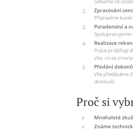
Setkáme se osobn
Zpracování ceno
Připravíme konkr
Poradenství a n
Spolupracujeme s
Realizace rekon
Práce probíhají
víte, co se zrovna
Předání dokonč
Vše předáváme čis
domluvili.
Proč si vyb
Mnohaleté zkuš
Známe technick