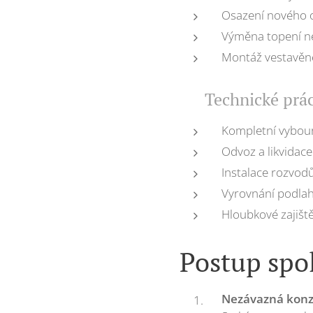
Osazení nového o
Výměna topení n
Montáž vestavěné
🔧 Technické prá
Kompletní vybour
Odvoz a likvidac
Instalace rozvod
Vyrovnání podlah
Hloubkové zajiště
Postup spol
Nezávazná konz