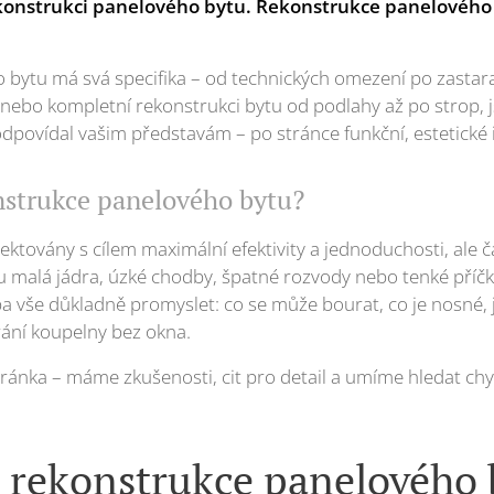
konstrukci panelového bytu. Rekonstrukce panelového 
bytu má svá specifika – od technických omezení po zastaral
, nebo kompletní rekonstrukci bytu od podlahy až po strop, 
k odpovídal vašim představám – po stránce funkční, estetické 
onstrukce panelového bytu?
ektovány s cílem maximální efektivity a jednoduchosti, ale 
 malá jádra, úzké chodby, špatné rozvody nebo tenké příčk
ba vše důkladně promyslet: co se může bourat, co je nosné, j
rání koupelny bez okna.
stránka – máme zkušenosti, cit pro detail a umíme hledat chyt
 rekonstrukce panelového 