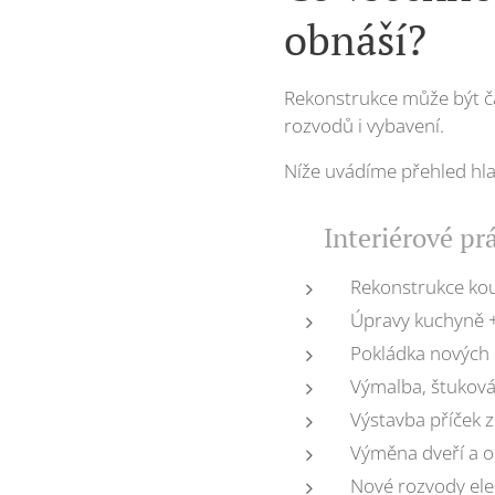
obnáší?
Rekonstrukce může být čá
rozvodů i vybavení.
Níže uvádíme přehled hlav
✅ Interiérové pr
Rekonstrukce ko
Úpravy kuchyně + 
Pokládka nových p
Výmalba, štuková
Výstavba příček 
Výměna dveří a o
Nové rozvody ele