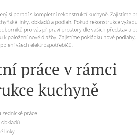
rý si poradí s kompletní rekonstrukcí kuchyně. Zajistíme 
chyňské linky, obkladů a podlah. Pokud rekonstrukce vyžadu
odborníků pro vás připraví prostory dle vašich představ a
u k položení nové dlažby. Zajistíme pokládku nové podlahy,
apojení všech elektrospotřebičů.
ní práce v rámci
rukce kuchyně
 zednické práce
a obkladů
 linky