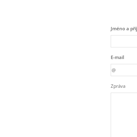
Jméno a pří
E-mail
Zpráva