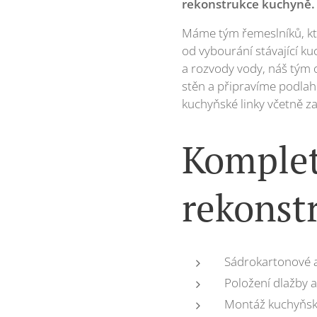
rekonstrukce kuchyně.
Máme tým řemeslníků, kte
od vybourání stávající ku
a rozvody vody, náš tým 
stěn a připravíme podlah
kuchyňské linky včetně z
Komplet
rekonst
Sádrokartonové a
Položení dlažby 
Montáž kuchyňské