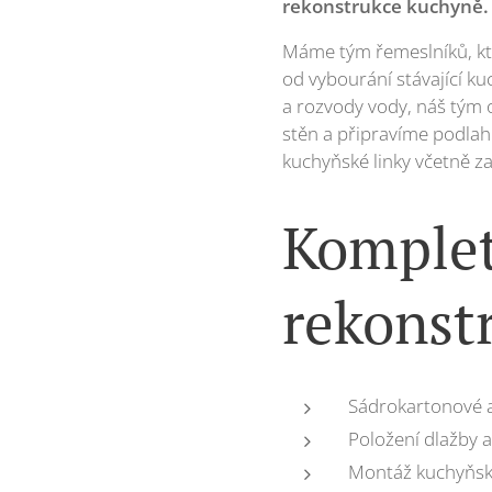
rekonstrukce kuchyně.
Máme tým řemeslníků, kte
od vybourání stávající ku
a rozvody vody, náš tým 
stěn a připravíme podlah
kuchyňské linky včetně z
Komplet
rekonst
Sádrokartonové a
Položení dlažby 
Montáž kuchyňské