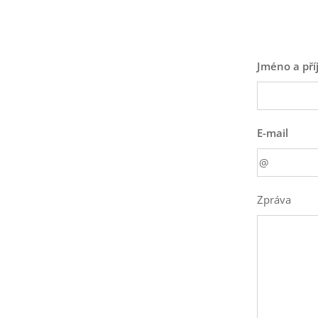
Jméno a pří
E-mail
Zpráva