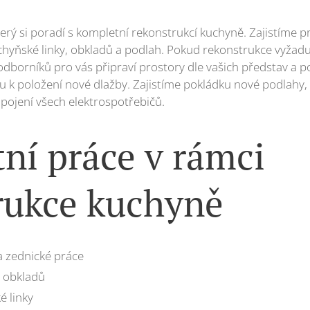
rý si poradí s kompletní rekonstrukcí kuchyně. Zajistíme 
chyňské linky, obkladů a podlah. Pokud rekonstrukce vyžadu
odborníků pro vás připraví prostory dle vašich představ a
u k položení nové dlažby. Zajistíme pokládku nové podlahy,
apojení všech elektrospotřebičů.
ní práce v rámci
rukce kuchyně
 zednické práce
a obkladů
 linky