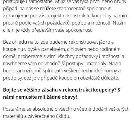
přistupuje i samostatně. Ať již se vás týká první nebo druhý
případ, na nás se můžete stoprocentně spolehnout.
Zpracujeme pro vás projekt rekonstrukce koupelny na míru,
přesně podle vašich požadavků, potřeb a možností. Naším
cílem je vždy především vaše spokojenost.
Bez ohledu na to, zda budeme rekonstruovat jádro a
koupelnu v bytě v panelovém, cihlovém nebo rodinném
domě, probereme s vámi všechny požadavky i možnosti a
navrhneme vám nejvhodnější postupy i materiály. Návrh
bude samozřejmě splňovat i veškeré technické normy a
předpisy, což je v případě koupelen obzvláště důležité.
Bojíte se většího zásahu v rekonstrukci koupelny? S
námi nemusíte mít žádné obavy!
Postaráme se absolutně o všechno včetně dodání veškerých
materiálů a závěrečného úklidu.