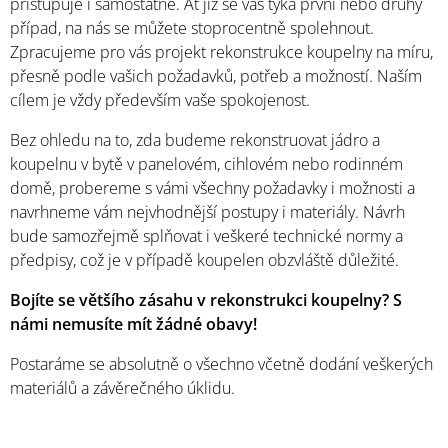
přistupuje i samostatně. Ať již se vás týká první nebo druhý
případ, na nás se můžete stoprocentně spolehnout.
Zpracujeme pro vás projekt rekonstrukce koupelny na míru,
přesně podle vašich požadavků, potřeb a možností. Naším
cílem je vždy především vaše spokojenost.
Bez ohledu na to, zda budeme rekonstruovat jádro a
koupelnu v bytě v panelovém, cihlovém nebo rodinném
domě, probereme s vámi všechny požadavky i možnosti a
navrhneme vám nejvhodnější postupy i materiály. Návrh
bude samozřejmě splňovat i veškeré technické normy a
předpisy, což je v případě koupelen obzvláště důležité.
Bojíte se většího zásahu v rekonstrukci koupelny? S
námi nemusíte mít žádné obavy!
Postaráme se absolutně o všechno včetně dodání veškerých
materiálů a závěrečného úklidu.