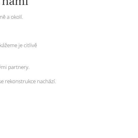
s námi
ně a okolí.
ážeme je citlivě
mi partnery.
i se rekonstrukce nachází.