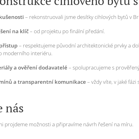
onstrukce cihlového bytu 
kušenosti
– rekonstruovali jsme desítky cihlových bytů v Br
šení na klíč
– od projektu po finální předání.
přístup
– respektujeme původní architektonické prvky a dok
 moderního interiéru.
eriály a ověření dodavatelé
– spolupracujeme s prověřený
rmínů a transparentní komunikace
– vždy víte, v jaké fáz
e nás
mi projdeme možnosti a připravíme návrh řešení na míru.