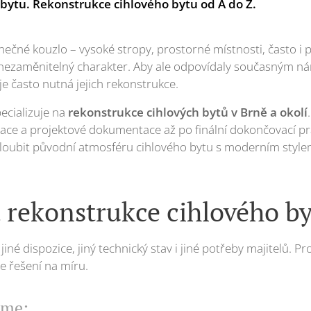
 bytu. Rekonstrukce cihlového bytu od A do Z.
inečné kouzlo – vysoké stropy, prostorné místnosti, často i
í nezaměnitelný charakter. Aby ale odpovídaly současným n
e často nutná jejich rekonstrukce.
ecializuje na
rekonstrukce cihlových bytů v Brně a okolí
tace a projektové dokumentace až po finální dokončovací p
loubit původní atmosféru cihlového bytu s moderním style
á rekonstrukce cihlového b
– jiné dispozice, jiný technický stav i jiné potřeby majitelů.
e řešení na míru.
íme: