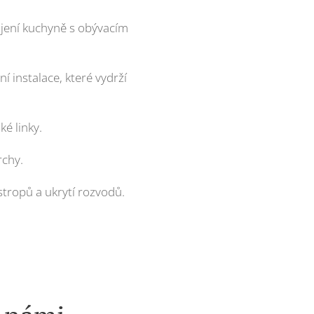
ojení kuchyně s obývacím
 instalace, které vydrží
ké linky.
rchy.
 stropů a ukrytí rozvodů.