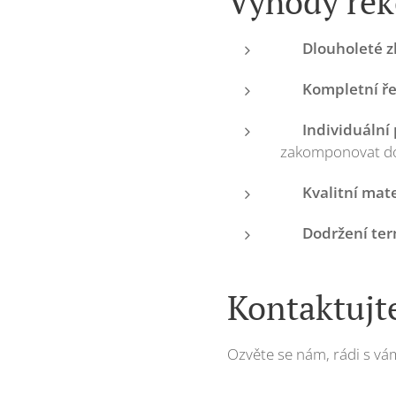
Výhody rek
🛠️
Dlouholeté z
🏗️
Kompletní ře
🎨
Individuální 
zakomponovat do
💡
Kvalitní mat
⏱️
Dodržení te
Kontaktujt
Ozvěte se nám, rádi s vá