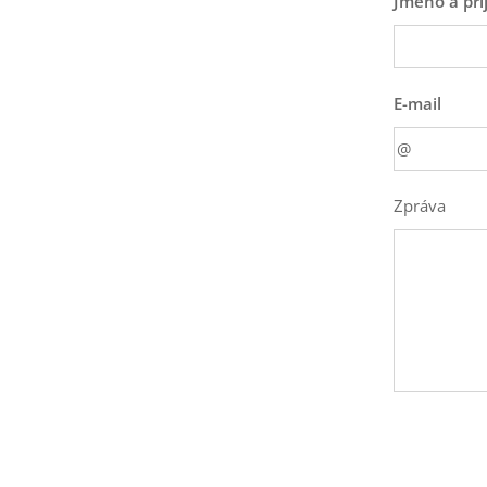
Jméno a pří
E-mail
Zpráva