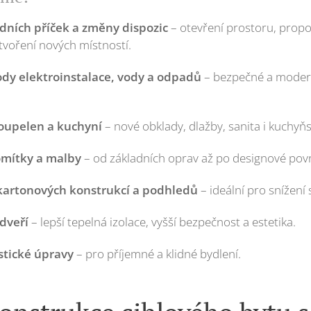
ních příček a změny dispozic
– otevření prostoru, prop
voření nových místností.
dy elektroinstalace, vody a odpadů
– bezpečné a moderní
oupelen a kuchyní
– nové obklady, dlažby, sanita i kuchyňs
omítky a malby
– od základních oprav až po designové pov
kartonových konstrukcí a podhledů
– ideální pro snížení
dveří
– lepší tepelná izolace, vyšší bezpečnost a estetika.
stické úpravy
– pro příjemné a klidné bydlení.