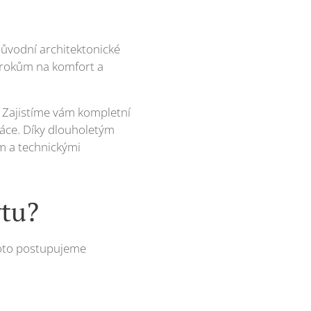
 původní architektonické
árokům na komfort a
. Zajistíme vám kompletní
ráce. Díky dlouholetým
m a technickými
ytu?
 Proto postupujeme