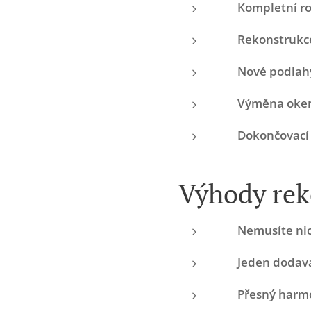
⚡
Kompletní ro
🚿
Rekonstrukc
🧱
Nové podlah
🪟
Výměna oken
🎨
Dokončovací
Výhody rek
✅
Nemusíte nic
✅
Jeden dodava
✅
Přesný harm