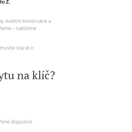
do Z.
y, kvalitní konstrukce a
ůžeme – nabízíme
musíte starat o
tu na klíč?
řené dispozice.