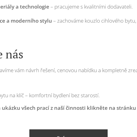
riály a technologie
– pracujeme s kvalitními dodavateli.
ice a moderního stylu
– zachováme kouzlo cihlového bytu,
e nás
ravíme vám návrh řešení, cenovou nabídku a kompletně zrea
tu na klíč – komfortní bydlení bez starostí.
a ukázku všech prací z naší činnosti klikněte na stránku