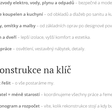
zvody elektro, vody, plynu a odpadů
– bezpečné a moder
e koupelen a kuchyní
– od obkladů a dlažeb po sanitu a ku
y, omítky a malby
– od základních oprav po designové pov
 a dveří
– lepší izolace, vyšší komfort a estetika.
 práce
– osvětlení, vestavěný nábytek, detaily.
onstrukce na klíč
 řešit
– o vše postaráme my.
tel = méně starostí
– koordinujeme všechny práce a řeme
onogram a rozpočet
– víte, kolik rekonstrukce stojí a kdy 