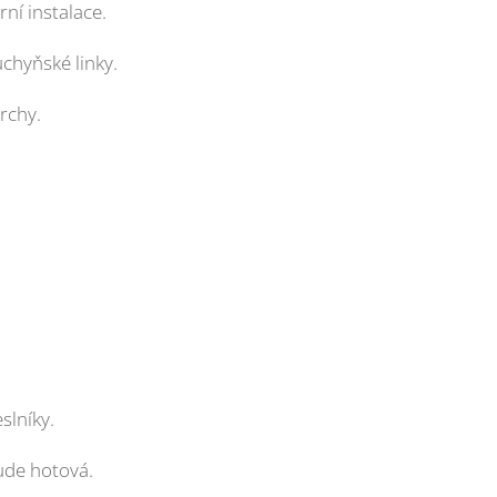
ní instalace.
chyňské linky.
rchy.
slníky.
bude hotová.