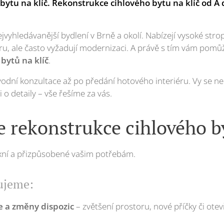
bytu na klíč. Rekonstrukce cihlového bytu na klíč od A 
jvyhledávanější bydlení v Brně a okolí. Nabízejí vysoké strop
u, ale často vyžadují modernizaci. A právě s tím vám pom
bytů na klíč
.
odní konzultace až po předání hotového interiéru. Vy se ne
 o detaily – vše řešíme za vás.
 rekonstrukce cihlového by
xní a přizpůsobené vašim potřebám.
ujeme:
e a změny dispozic
– zvětšení prostoru, nové příčky či otev