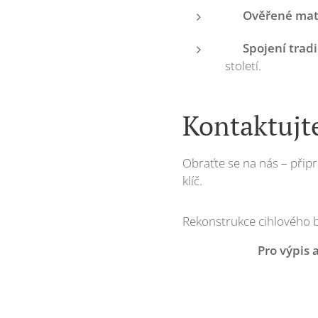
✅
Ověřené mate
✅
Spojení trad
století.
Kontaktujt
Obraťte se na nás – přip
klíč.
Rekonstrukce cihlového by
Pro výpis 