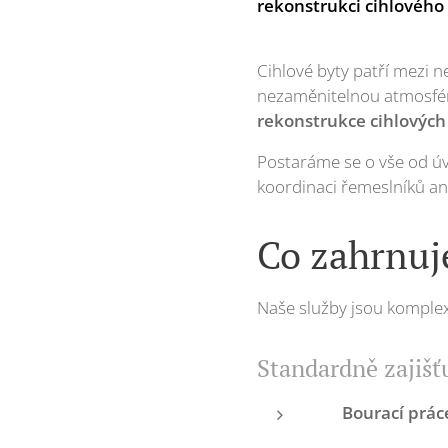
rekonstrukci cihlového 
Cihlové byty patří mezi ne
nezaměnitelnou atmosfér
rekonstrukce cihlových 
Postaráme se o vše od úv
koordinaci řemeslníků ani
Co zahrnuje
Naše služby jsou komple
Standardně zajišť
🛠️
Bourací prác