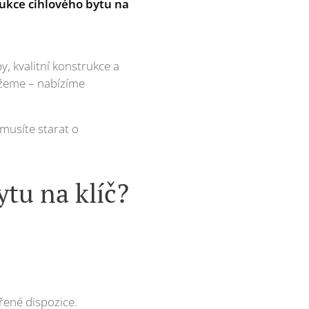
rukce cihlového bytu na
y, kvalitní konstrukce a
ůžeme – nabízíme
musíte starat o
tu na klíč?
řené dispozice.