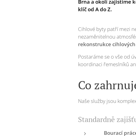
Brna
a okolí zajistíme
klíč od A do Z.
Cihlové byty patří mezi ne
nezaměnitelnou atmosfér
rekonstrukce cihlových 
Postaráme se o vše od úv
koordinaci řemeslníků ani
Co zahrnuje
Naše služby jsou komple
Standardně zajišť
🛠️
Bourací prác