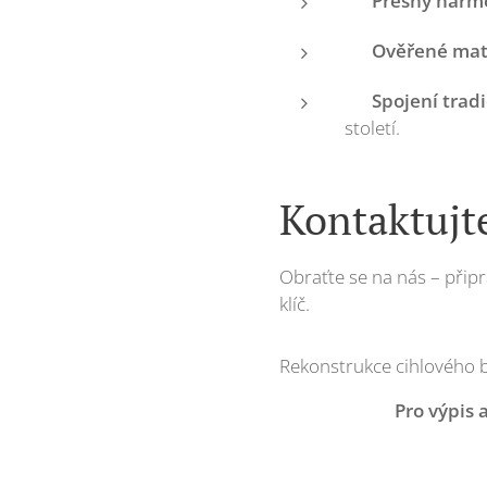
✅
Přesný harm
✅
Ověřené mate
✅
Spojení trad
století.
Kontaktujt
Obraťte se na nás – přip
klíč.
Rekonstrukce cihlového by
Pro výpis 