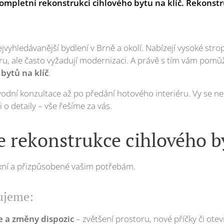
 kompletní rekonstrukci cihlového bytu na klíč. Rekonst
jvyhledávanější bydlení v Brně a okolí. Nabízejí vysoké strop
u, ale často vyžadují modernizaci. A právě s tím vám pom
bytů na klíč
.
odní konzultace až po předání hotového interiéru. Vy se ne
 o detaily – vše řešíme za vás.
 rekonstrukce cihlového by
xní a přizpůsobené vašim potřebám.
ujeme:
e a změny dispozic
– zvětšení prostoru, nové příčky či otev