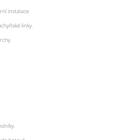
ní instalace.
chyňské linky.
rchy.
slníky.