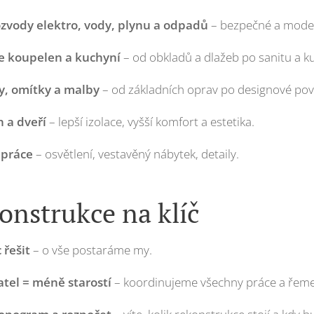
zvody elektro, vody, plynu a odpadů
– bezpečné a moder
e koupelen a kuchyní
– od obkladů a dlažeb po sanitu a ku
y, omítky a malby
– od základních oprav po designové pov
 a dveří
– lepší izolace, vyšší komfort a estetika.
 práce
– osvětlení, vestavěný nábytek, detaily.
onstrukce na klíč
 řešit
– o vše postaráme my.
tel = méně starostí
– koordinujeme všechny práce a řeme