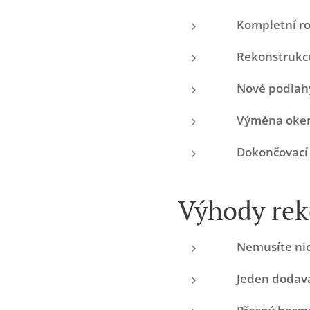
⚡
Kompletní ro
🚿
Rekonstrukc
🧱
Nové podlah
🪟
Výměna oken
🎨
Dokončovací
Výhody rek
✅
Nemusíte nic
✅
Jeden dodava