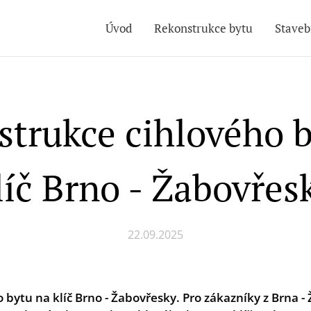
Úvod
Rekonstrukce bytu
Staveb
trukce cihlového 
líč Brno - Žabovřes
22.09.2025
bytu na klíč Brno - Žabovřesky. Pro zákazníky z Brna -