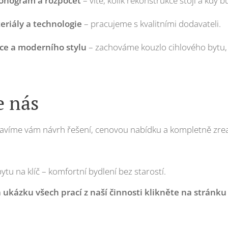
onogram a rozpočet
– víte, kolik rekonstrukce stojí a kdy 
riály a technologie
– pracujeme s kvalitními dodavateli.
ice a moderního stylu
– zachováme kouzlo cihlového bytu,
e nás
ravíme vám návrh řešení, cenovou nabídku a kompletně zrea
tu na klíč – komfortní bydlení bez starostí.
a ukázku všech prací z naší činnosti klikněte na stránku