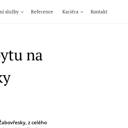
ní služby
Reference
Kariéra
Kontakt
bytu na
ky
 Žabovřesky, z celého