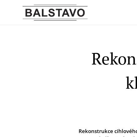
Rekons
k
Rekonstrukce cihlového 