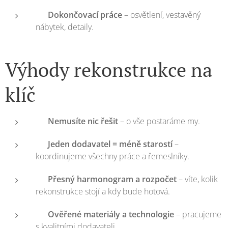
🎨
Dokončovací práce
– osvětlení, vestavěný
nábytek, detaily.
Výhody rekonstrukce na
klíč
✅
Nemusíte nic řešit
– o vše postaráme my.
✅
Jeden dodavatel = méně starostí
–
koordinujeme všechny práce a řemeslníky.
✅
Přesný harmonogram a rozpočet
– víte, kolik
rekonstrukce stojí a kdy bude hotová.
✅
Ověřené materiály a technologie
– pracujeme
s kvalitními dodavateli.