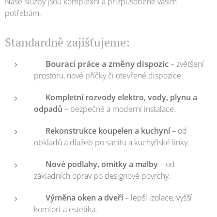
Naše služby jsou komplexní a přizpůsobené vašim
potřebám.
Standardně zajišťujeme:
Bourací práce a změny dispozic
🛠️
– zvětšení
prostoru, nové příčky či otevřené dispozice.
⚡
Kompletní rozvody elektro, vody, plynu a
odpadů
– bezpečné a moderní instalace.
🚿
Rekonstrukce koupelen a kuchyní
– od
obkladů a dlažeb po sanitu a kuchyňské linky.
🧱
Nové podlahy, omítky a malby
– od
základních oprav po designové povrchy.
🪟
Výměna oken a dveří
– lepší izolace, vyšší
komfort a estetika.