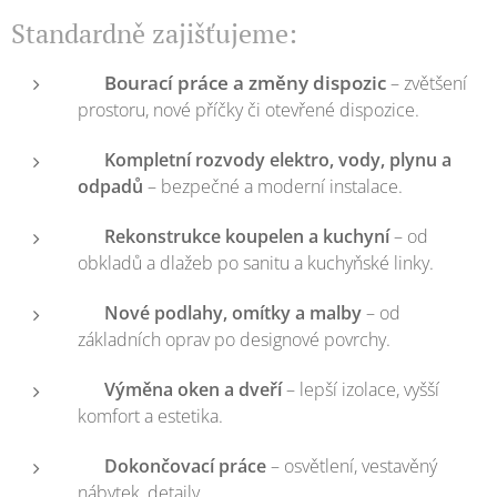
Standardně zajišťujeme:
Bourací práce a změny dispozic
🛠️
– zvětšení
prostoru, nové příčky či otevřené dispozice.
⚡
Kompletní rozvody elektro, vody, plynu a
odpadů
– bezpečné a moderní instalace.
🚿
Rekonstrukce koupelen a kuchyní
– od
obkladů a dlažeb po sanitu a kuchyňské linky.
🧱
Nové podlahy, omítky a malby
– od
základních oprav po designové povrchy.
🪟
Výměna oken a dveří
– lepší izolace, vyšší
komfort a estetika.
🎨
Dokončovací práce
– osvětlení, vestavěný
nábytek, detaily.