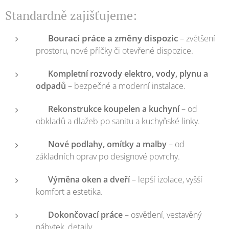
Standardně zajišťujeme:
Bourací práce a změny dispozic
🛠️
– zvětšení
prostoru, nové příčky či otevřené dispozice.
⚡
Kompletní rozvody elektro, vody, plynu a
odpadů
– bezpečné a moderní instalace.
🚿
Rekonstrukce koupelen a kuchyní
– od
obkladů a dlažeb po sanitu a kuchyňské linky.
🧱
Nové podlahy, omítky a malby
– od
základních oprav po designové povrchy.
🪟
Výměna oken a dveří
– lepší izolace, vyšší
komfort a estetika.
🎨
Dokončovací práce
– osvětlení, vestavěný
nábytek, detaily.