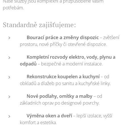
Naše služby jsou komplexní a přizpůsobené vašim
potřebám.
Standardně zajišťujeme:
Bourací práce a změny dispozic
🛠️
– zvětšení
prostoru, nové příčky či otevřené dispozice.
⚡
Kompletní rozvody elektro, vody, plynu a
odpadů
– bezpečné a moderní instalace.
🚿
Rekonstrukce koupelen a kuchyní
– od
obkladů a dlažeb po sanitu a kuchyňské linky.
🧱
Nové podlahy, omítky a malby
– od
základních oprav po designové povrchy.
🪟
Výměna oken a dveří
– lepší izolace, vyšší
komfort a estetika.