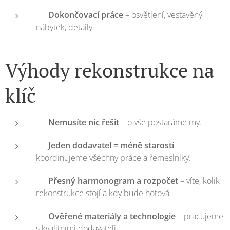
🎨
Dokončovací práce
– osvětlení, vestavěný
nábytek, detaily.
Výhody rekonstrukce na
klíč
✅
Nemusíte nic řešit
– o vše postaráme my.
✅
Jeden dodavatel = méně starostí
–
koordinujeme všechny práce a řemeslníky.
✅
Přesný harmonogram a rozpočet
– víte, kolik
rekonstrukce stojí a kdy bude hotová.
✅
Ověřené materiály a technologie
– pracujeme
s kvalitními dodavateli.