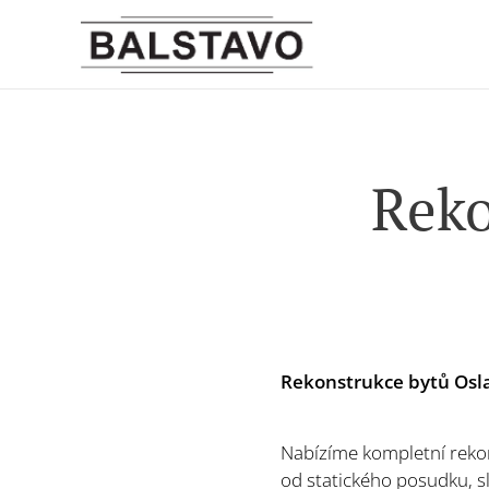
Reko
Rekonstrukce bytů Osla
Nabízíme kompletní rekon
od statického posudku, s