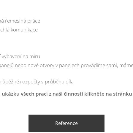
ná řemeslná práce
rychlá komunikace
í vybavení na míru
panelů nebo nové otvory v panelech provádíme sami, máme
průběžné rozpočty v průběhu díla
a ukázku všech prací z naší činnosti klikněte na stránku
Reference