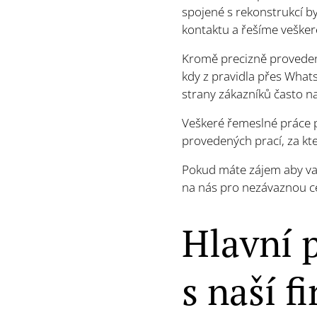
spojené s rekonstrukcí 
kontaktu a řešíme vešker
Kromě precizně provedené
kdy z pravidla přes What
strany zákazníků často n
Veškeré řemeslné práce 
provedených prací, za kt
Pokud máte zájem aby vaš
na nás pro nezávaznou ce
Hlavní 
s naší f