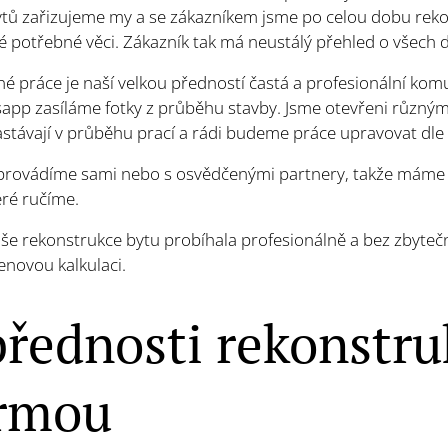
bytů zařizujeme my a se zákazníkem jsme po celou dobu rek
é potřebné věci. Zákazník tak má neustálý přehled o všech d
 práce je naší velkou předností častá a profesionální kom
sapp zasíláme fotky z průběhu stavby. Jsme otevřeni různý
astávají v průběhu prací a rádi budeme práce upravovat dle
provádíme sami nebo s osvědčenými partnery, takže máme s
eré ručíme.
e rekonstrukce bytu probíhala profesionálně a bez zbytečný
novou kalkulaci.
přednosti rekonstru
irmou