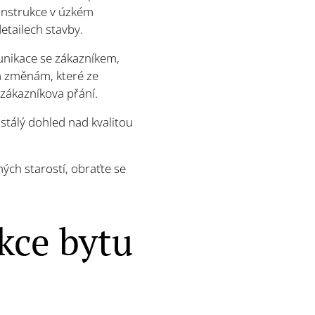
onstrukce v úzkém
etailech stavby.
unikace se zákazníkem,
m změnám, které ze
 zákazníkova přání.
tálý dohled nad kvalitou
ch starostí, obraťte se
kce bytu