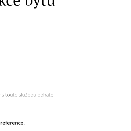
 s touto službou bohaté
 reference.