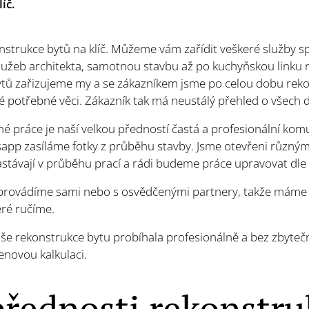
íč.
strukce bytů na klíč. Můžeme vám zařídit veškeré služby sp
lužeb architekta, samotnou stavbu až po kuchyňskou linku 
bytů zařizujeme my a se zákazníkem jsme po celou dobu rek
é potřebné věci. Zákazník tak má neustálý přehled o všech d
 práce je naší velkou předností častá a profesionální kom
sapp zasíláme fotky z průběhu stavby. Jsme otevřeni různý
astávají v průběhu prací a rádi budeme práce upravovat dle
provádíme sami nebo s osvědčenými partnery, takže máme s
eré ručíme.
e rekonstrukce bytu probíhala profesionálně a bez zbytečný
novou kalkulaci.
přednosti rekonstru