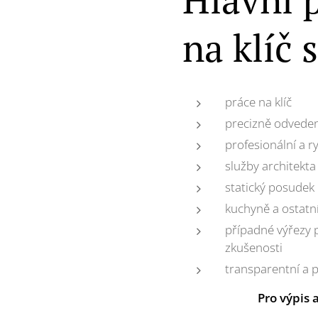
na klíč 
práce na klíč
precizně odvede
profesionální a 
služby architekta
statický posudek
kuchyně a ostatn
případné výřezy 
zkušenosti
transparentní a 
Pro výpis 