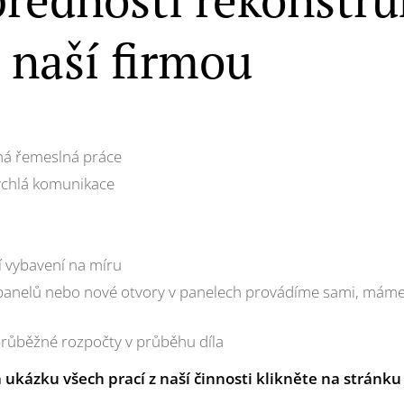
s naší firmou
ná řemeslná práce
rychlá komunikace
í vybavení na míru
panelů nebo nové otvory v panelech provádíme sami, máme
průběžné rozpočty v průběhu díla
a ukázku všech prací z naší činnosti klikněte na stránku