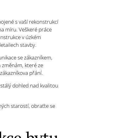
ojené s vaší rekonstrukcí
na míru. Veškeré práce
onstrukce v úzkém
etailech stavby.
unikace se zákazníkem,
m změnám, které ze
 zákazníkova přání.
tálý dohled nad kvalitou
ch starostí, obraťte se
kce bytu