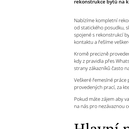
rekonstrukce bytů na kl
Nabízíme kompletní rekon
od statického posudku, s
spojené s rekonstrukcí 
kontaktu a řešíme vešker
Kromě precizně provedené
kdy z pravidla přes What
strany zákazníků často n
Veškeré řemeslné práce 
provedených prací, za kt
Pokud máte zájem aby vaš
na nás pro nezávaznou ce
Hlavní 