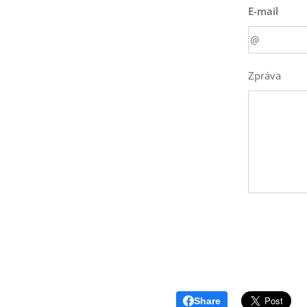
E-mail
Zpráva
Share