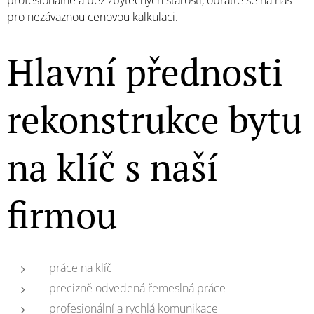
profesionálně a bez zbytečných starostí, obraťte se na nás
pro nezávaznou cenovou kalkulaci.
Hlavní přednosti
rekonstrukce bytu
na klíč s naší
firmou
práce na klíč
precizně odvedená řemeslná práce
profesionální a rychlá komunikace