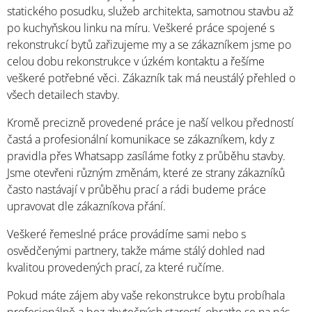
statického posudku, služeb architekta, samotnou stavbu až
po kuchyňskou linku na míru. Veškeré práce spojené s
rekonstrukcí bytů zařizujeme my a se zákazníkem jsme po
celou dobu rekonstrukce v úzkém kontaktu a řešíme
veškeré potřebné věci. Zákazník tak má neustálý přehled o
všech detailech stavby.
Kromě precizně provedené práce je naší velkou předností
častá a profesionální komunikace se zákazníkem, kdy z
pravidla přes Whatsapp zasíláme fotky z průběhu stavby.
Jsme otevřeni různým změnám, které ze strany zákazníků
často nastávají v průběhu prací a rádi budeme práce
upravovat dle zákazníkova přání.
Veškeré řemeslné práce provádíme sami nebo s
osvědčenými partnery, takže máme stálý dohled nad
kvalitou provedených prací, za které ručíme.
Pokud máte zájem aby vaše rekonstrukce bytu probíhala