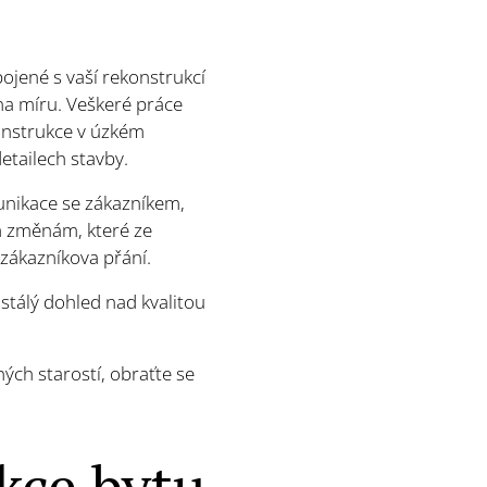
ojené s vaší rekonstrukcí
na míru. Veškeré práce
onstrukce v úzkém
etailech stavby.
unikace se zákazníkem,
m změnám, které ze
 zákazníkova přání.
tálý dohled nad kvalitou
ch starostí, obraťte se
kce bytu