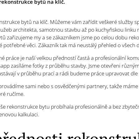
rekonstrukce bytů na klíč.
strukce bytů na klíč. Můžeme vám zařídit veškeré služby sp
lužeb architekta, samotnou stavbu až po kuchyňskou linku 
bytů zařizujeme my a se zákazníkem jsme po celou dobu rek
é potřebné věci. Zákazník tak má neustálý přehled o všech d
 práce je naší velkou předností častá a profesionální kom
sapp zasíláme fotky z průběhu stavby. Jsme otevřeni různý
astávají v průběhu prací a rádi budeme práce upravovat dle
provádíme sami nebo s osvědčenými partnery, takže máme s
eré ručíme.
e rekonstrukce bytu probíhala profesionálně a bez zbytečný
novou kalkulaci.
přednosti rekonstru