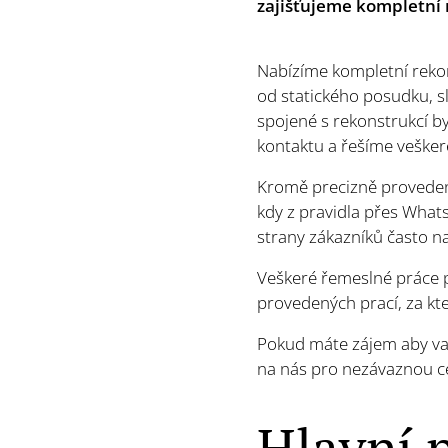
zajišťujeme kompletní 
Nabízíme kompletní rekon
od statického posudku, s
spojené s rekonstrukcí 
kontaktu a řešíme vešker
Kromě precizně provedené
kdy z pravidla přes What
strany zákazníků často n
Veškeré řemeslné práce 
provedených prací, za kt
Pokud máte zájem aby vaš
na nás pro nezávaznou ce
Hlavní 