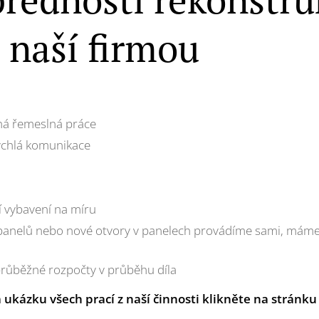
s naší firmou
ná řemeslná práce
rychlá komunikace
í vybavení na míru
panelů nebo nové otvory v panelech provádíme sami, máme
průběžné rozpočty v průběhu díla
a ukázku všech prací z naší činnosti klikněte na stránku