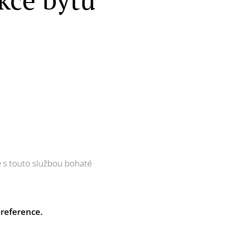
 s touto službou bohaté
 reference.