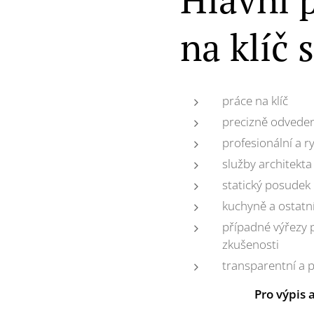
na klíč 
práce na klíč
precizně odvede
profesionální a 
služby architekta
statický posudek
kuchyně a ostatn
případné výřezy 
zkušenosti
transparentní a 
Pro výpis 