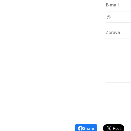
E-mail
Zpráva
Share