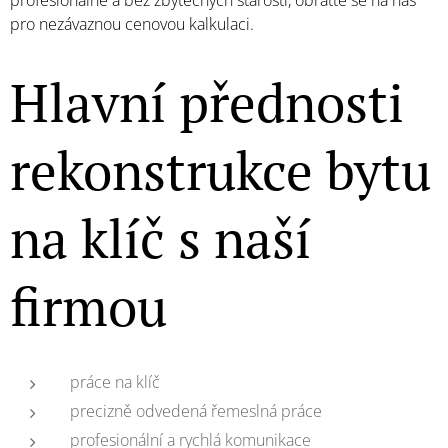
profesionálně a bez zbytečných starostí, obraťte se na nás
pro nezávaznou cenovou kalkulaci.
Hlavní přednosti
rekonstrukce bytu
na klíč s naší
firmou
práce na klíč
precizně odvedená řemeslná práce
profesionální a rychlá komunikace