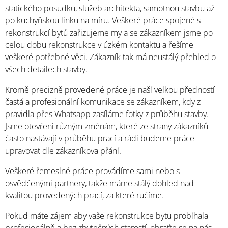
statického posudku, služeb architekta, samotnou stavbu až
po kuchyňskou linku na míru. Veškeré práce spojené s
rekonstrukcí bytů zařizujeme my a se zákazníkem jsme po
celou dobu rekonstrukce v úzkém kontaktu a řešíme
veškeré potřebné věci. Zákazník tak má neustálý přehled o
všech detailech stavby.
Kromě precizně provedené práce je naší velkou předností
častá a profesionální komunikace se zákazníkem, kdy z
pravidla přes Whatsapp zasíláme fotky z průběhu stavby.
Jsme otevřeni různým změnám, které ze strany zákazníků
často nastávají v průběhu prací a rádi budeme práce
upravovat dle zákazníkova přání.
Veškeré řemeslné práce provádíme sami nebo s
osvědčenými partnery, takže máme stálý dohled nad
kvalitou provedených prací, za které ručíme.
Pokud máte zájem aby vaše rekonstrukce bytu probíhala