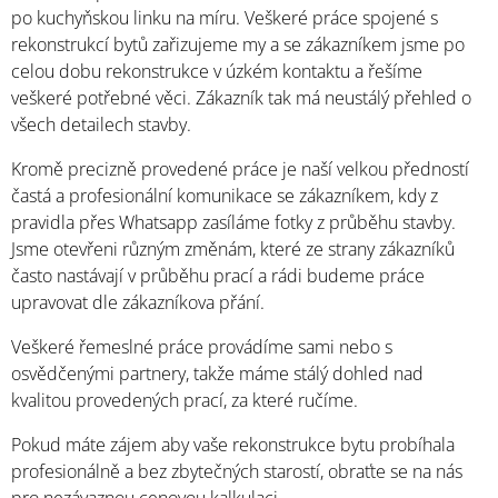
po kuchyňskou linku na míru. Veškeré práce spojené s
rekonstrukcí bytů zařizujeme my a se zákazníkem jsme po
celou dobu rekonstrukce v úzkém kontaktu a řešíme
veškeré potřebné věci. Zákazník tak má neustálý přehled o
všech detailech stavby.
Kromě precizně provedené práce je naší velkou předností
častá a profesionální komunikace se zákazníkem, kdy z
pravidla přes Whatsapp zasíláme fotky z průběhu stavby.
Jsme otevřeni různým změnám, které ze strany zákazníků
často nastávají v průběhu prací a rádi budeme práce
upravovat dle zákazníkova přání.
Veškeré řemeslné práce provádíme sami nebo s
osvědčenými partnery, takže máme stálý dohled nad
kvalitou provedených prací, za které ručíme.
Pokud máte zájem aby vaše rekonstrukce bytu probíhala
profesionálně a bez zbytečných starostí, obraťte se na nás