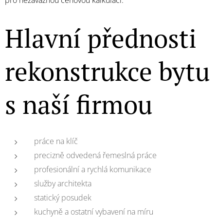
pro nezávaznou cenovou kalkulaci.
Hlavní přednosti
rekonstrukce bytu
s naší firmou
práce na klíč
precizně odvedená řemeslná práce
profesionální a rychlá komunikace
služby architekta
statický posudek
kuchyně a ostatní vybavení na míru