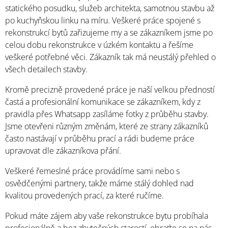
statického posudku, služeb architekta, samotnou stavbu až
po kuchyňskou linku na míru. Veškeré práce spojené s
rekonstrukcí bytů zařizujeme my a se zákazníkem jsme po
celou dobu rekonstrukce v úzkém kontaktu a řešíme
veškeré potřebné věci. Zákazník tak má neustálý přehled o
všech detailech stavby.
Kromě precizně provedené práce je naší velkou předností
častá a profesionální komunikace se zákazníkem, kdy z
pravidla přes Whatsapp zasíláme fotky z průběhu stavby.
Jsme otevřeni různým změnám, které ze strany zákazníků
často nastávají v průběhu prací a rádi budeme práce
upravovat dle zákazníkova přání.
Veškeré řemeslné práce provádíme sami nebo s
osvědčenými partnery, takže máme stálý dohled nad
kvalitou provedených prací, za které ručíme.
Pokud máte zájem aby vaše rekonstrukce bytu probíhala