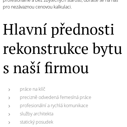
profesionálně a bez zbytečných starostí, obraťte se na nás
pro nezávaznou cenovou kalkulaci.
Hlavní přednosti
rekonstrukce bytu
s naší firmou
práce na klíč
precizně odvedená řemeslná práce
profesionální a rychlá komunikace
služby architekta
statický posudek