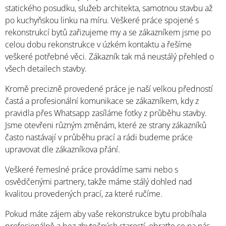
statického posudku, služeb architekta, samotnou stavbu až
po kuchyňskou linku na míru. Veškeré práce spojené s
rekonstrukcí bytů zařizujeme my a se zákazníkem jsme po
celou dobu rekonstrukce v úzkém kontaktu a řešíme
veškeré potřebné věci. Zákazník tak má neustálý přehled o
všech detailech stavby.
Kromě precizně provedené práce je naší velkou předností
častá a profesionální komunikace se zákazníkem, kdy z
pravidla přes Whatsapp zasíláme fotky z průběhu stavby.
Jsme otevřeni různým změnám, které ze strany zákazníků
často nastávají v průběhu prací a rádi budeme práce
upravovat dle zákazníkova přání.
Veškeré řemeslné práce provádíme sami nebo s
osvědčenými partnery, takže máme stálý dohled nad
kvalitou provedených prací, za které ručíme.
Pokud máte zájem aby vaše rekonstrukce bytu probíhala