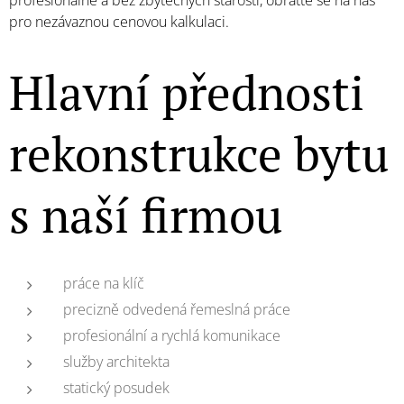
profesionálně a bez zbytečných starostí, obraťte se na nás
pro nezávaznou cenovou kalkulaci.
Hlavní přednosti
rekonstrukce bytu
s naší firmou
práce na klíč
precizně odvedená řemeslná práce
profesionální a rychlá komunikace
služby architekta
statický posudek